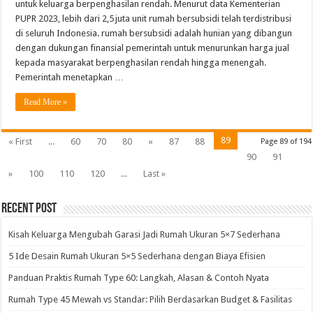
untuk keluarga berpenghasilan rendah. Menurut data Kementerian
PUPR 2023, lebih dari 2,5 juta unit rumah bersubsidi telah terdistribusi
di seluruh Indonesia. rumah bersubsidi adalah hunian yang dibangun
dengan dukungan finansial pemerintah untuk menurunkan harga jual
kepada masyarakat berpenghasilan rendah hingga menengah.
Pemerintah menetapkan …
Read More »
89
« First
...
60
70
80
«
87
88
Page 89 of 194
90
91
»
100
110
120
...
Last »
Recent Post
Kisah Keluarga Mengubah Garasi Jadi Rumah Ukuran 5×7 Sederhana
5 Ide Desain Rumah Ukuran 5×5 Sederhana dengan Biaya Efisien
Panduan Praktis Rumah Type 60: Langkah, Alasan & Contoh Nyata
Rumah Type 45 Mewah vs Standar: Pilih Berdasarkan Budget & Fasilitas