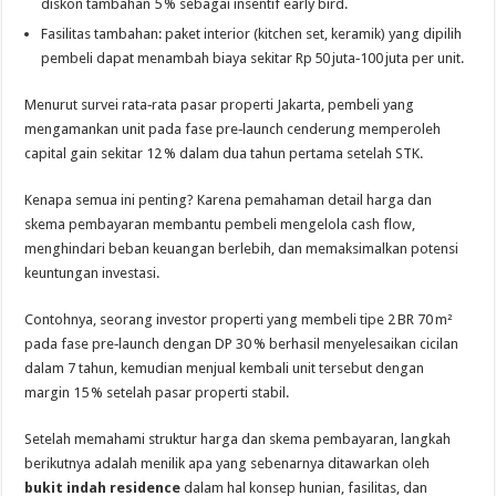
diskon tambahan 5 % sebagai insentif early bird.
Fasilitas tambahan: paket interior (kitchen set, keramik) yang dipilih
pembeli dapat menambah biaya sekitar Rp 50 juta‑100 juta per unit.
Menurut survei rata‑rata pasar properti Jakarta, pembeli yang
mengamankan unit pada fase pre‑launch cenderung memperoleh
capital gain sekitar 12 % dalam dua tahun pertama setelah STK.
Kenapa semua ini penting? Karena pemahaman detail harga dan
skema pembayaran membantu pembeli mengelola cash flow,
menghindari beban keuangan berlebih, dan memaksimalkan potensi
keuntungan investasi.
Contohnya, seorang investor properti yang membeli tipe 2 BR 70 m²
pada fase pre‑launch dengan DP 30 % berhasil menyelesaikan cicilan
dalam 7 tahun, kemudian menjual kembali unit tersebut dengan
margin 15 % setelah pasar properti stabil.
Setelah memahami struktur harga dan skema pembayaran, langkah
berikutnya adalah menilik apa yang sebenarnya ditawarkan oleh
bukit indah residence
dalam hal konsep hunian, fasilitas, dan