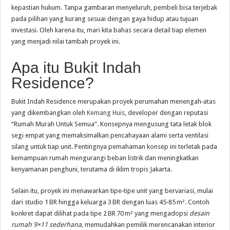
kepastian hukum. Tanpa gambaran menyeluruh, pembeli bisa terjebak
pada pilihan yang kurang sesuai dengan gaya hidup atau tujuan
investasi. Oleh karena itu, mari kita bahas secara detail tiap elemen
yang menjadi nilai tambah proyek ini.
Apa itu Bukit Indah
Residence?
Bukit Indah Residence merupakan proyek perumahan menengah‑atas
yang dikembangkan oleh
Kemang Huis
, developer dengan reputasi
“Rumah Murah Untuk Semua”. Konsepnya mengusung tata letak blok
segi empat yang memaksimalkan pencahayaan alami serta ventilasi
silang untuk tiap unit. Pentingnya pemahaman konsep ini terletak pada
kemampuan rumah mengurangi beban listrik dan meningkatkan
kenyamanan penghuni, terutama di iklim tropis Jakarta.
Selain itu, proyek ini menawarkan tipe‑tipe unit yang bervariasi, mulai
dari studio 1 BR hingga keluarga 3 BR dengan luas 45‑85 m². Contoh
konkret dapat dilihat pada tipe 2 BR 70 m² yang mengadopsi
desain
rumah 9×11 sederhana
, memudahkan pemilik merencanakan interior