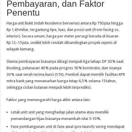
Pembayaran, dan Faktor
Penentu
Harga unit Bukit Indah Residence bervariasi antara Rp 750 juta hingga
Rp 1,45 miliar, tergantung tipe, luas, dan posisi unit (front‑facing vs.
interior). Secara umum, harga per meter persegi berada di kisaran
Rp 12–15 juta, sedikit lebih rendah dibandingkan proyek sejenis di
wilayah kemang.
Skema pembayaran biasanya dibagi menjadi tiga tahap: DP 30 % saat
Booking, pelunasan 40 % pada progres 50 % konstruksi, dan sisanya
30 % saat serah terima kunci (STK). Pembeli dapat memilih fasilitas KPR
mitra bank yang menawarkan bunga tetap 6,5 % selama 15 tahun,
sehingga cicilan bulanan menjadi lebih terprediksi.
Faktor yang memengaruhi harga akhir antara lain:
Letak unit: unit yang menghadap jalan utama atau memiliki
pemandangan hijau biasanya menambah nilai 5‑10 %.
Fase pembangunan: unit di fase awal (pre‑launch) sering mendapat