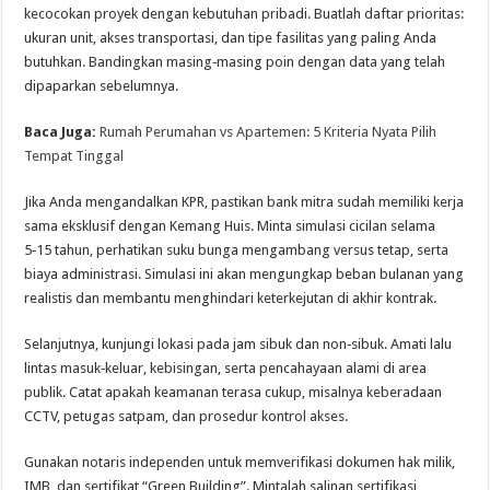
kecocokan proyek dengan kebutuhan pribadi. Buatlah daftar prioritas:
ukuran unit, akses transportasi, dan tipe fasilitas yang paling Anda
butuhkan. Bandingkan masing‑masing poin dengan data yang telah
dipaparkan sebelumnya.
Baca Juga:
Rumah Perumahan vs Apartemen: 5 Kriteria Nyata Pilih
Tempat Tinggal
Jika Anda mengandalkan KPR, pastikan bank mitra sudah memiliki kerja
sama eksklusif dengan Kemang Huis. Minta simulasi cicilan selama
5‑15 tahun, perhatikan suku bunga mengambang versus tetap, serta
biaya administrasi. Simulasi ini akan mengungkap beban bulanan yang
realistis dan membantu menghindari keterkejutan di akhir kontrak.
Selanjutnya, kunjungi lokasi pada jam sibuk dan non‑sibuk. Amati lalu
lintas masuk‑keluar, kebisingan, serta pencahayaan alami di area
publik. Catat apakah keamanan terasa cukup, misalnya keberadaan
CCTV, petugas satpam, dan prosedur kontrol akses.
Gunakan notaris independen untuk memverifikasi dokumen hak milik,
IMB, dan sertifikat “Green Building”. Mintalah salinan sertifikasi