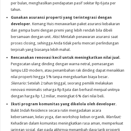
per bulan, menghasilkan pendapatan pasif sekitar Rp 6 juta per
tahun.
Gunakan asuransi properti yang terintegrasi dengan
developer.
Kemang Huis menawarkan paket asuransi kebakaran
dan gempa bumi dengan premi yang lebih rendah bila dibeli
bersamaan dengan unit.
Aksi:
Mintalah penawaran asuransi saat
proses closing, sehingga Anda tidak perlu mencari perlindungan
terpisah yang biasanya lebih mahal.
Rencanakan renovasi kecil untuk meningkatkan nilai jual.
Pengecatan ulang dinding dengan warna netral, pemasangan
lampu LED modern, atau penambahan rak dinding dapat menaikkan
nilai properti hingga 5 % tanpa mengeluarkan biaya besar.
Skenario:
Setelah 2 tahun tinggal, seorang pemilik melakukan
renovasi minimalis seharga Rp 8 juta dan berhasil menjual unitnya
dengan harga Rp 1,2 miliar, meningkat 6 % dari nilai beli.
Ikuti program komunitas yang dikelola oleh developer.
Bukit Indah Residence secara rutin mengadakan acara
kebersamaan, kelas yoga, dan workshop kebun organik.
Manfaat:
Kehadiran dalam komunitas meningkatkan rasa aman, memperkuat
jaringan sosial, dan pada akhirnya menambah daya tarik properti