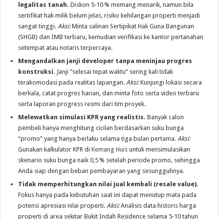
legalitas tanah.
Diskon 5‑10 % memang menarik, namun bila
sertifikat hak milik belum jelas, risiko kehilangan properti menjadi
sangat tinggi.
Aksi:
Minta salinan Sertipikat Hak Guna Bangunan
(SHGB) dan IMB terbaru, kemudian verifikasi ke kantor pertanahan
setempat atau notaris terpercaya.
Mengandalkan janji developer tanpa meninjau progres
konstruksi.
Janji “selesai tepat waktu” sering kali tidak
terakomodasi pada realitas lapangan.
Aksi:
Kunjungi lokasi secara
berkala, catat progres harian, dan minta foto serta video terbaru
serta laporan progress resmi dari tim proyek.
Melewatkan simulasi KPR yang realistis.
Banyak calon
pembeli hanya menghitung cicilan berdasarkan suku bunga
“promo” yang hanya berlaku selama tiga bulan pertama.
Aksi:
Gunakan kalkulator KPR di
Kemang Huis
untuk mensimulasikan
skenario suku bunga naik 0,5 % setelah periode promo, sehingga
Anda siap dengan beban pembayaran yang sesungguhnya.
Tidak memperhitungkan nilai jual kembali (resale value).
Fokus hanya pada kebutuhan saat ini dapat menutup mata pada
potensi apresiasi nilai properti.
Aksi:
Analisis data historis harga
properti di area sekitar Bukit Indah Residence selama 5‑10 tahun