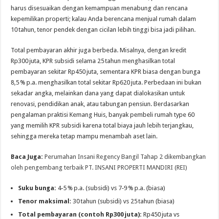
harus disesuaikan dengan kemampuan menabung dan rencana
kepemilikan properti; kalau Anda berencana menjual rumah dalam
10 tahun, tenor pendek dengan cicilan lebih tinggi bisa jadi pilihan.
Total pembayaran akhir juga berbeda. Misalnya, dengan kredit
Rp300 juta, KPR subsidi selama 25 tahun menghasilkan total
pembayaran sekitar Rp450 juta, sementara KPR biasa dengan bunga
8,5 % p.a. menghasilkan total sekitar Rp620 juta. Perbedaan ini bukan
sekadar angka, melainkan dana yang dapat dialokasikan untuk
renovasi, pendidikan anak, atau tabungan pensiun. Berdasarkan
pengalaman praktisi Kemang Huis, banyak pembeli rumah type 60
yang memilih KPR subsidi karena total biaya jauh lebih terjangkau,
sehingga mereka tetap mampu menambah aset lain.
Baca Juga:
Perumahan Insani Regency Bangil Tahap 2 dikembangkan
oleh pengembang terbaik PT. INSANI PROPERTI MANDIRI (REI)
Suku bunga:
4‑5 % p.a. (subsidi) vs 7‑9 % p.a. (biasa)
Tenor maksimal:
30 tahun (subsidi) vs 25 tahun (biasa)
Total pembayaran (contoh Rp300 juta):
Rp450 juta vs