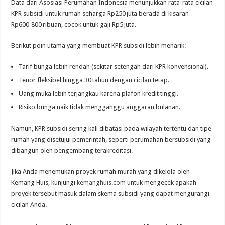
Data dari Asosiasi Perumahan Indonesia menunjukkan rata-rata cicilan
KPR subsidi untuk rumah seharga Rp250 juta berada di kisaran
Rp600‑800 ribuan, cocok untuk gaji Rp5 juta.
Berikut poin utama yang membuat KPR subsidi lebih menarik:
Tarif bunga lebih rendah (sekitar setengah dari KPR konvensional).
Tenor fleksibel hingga 30 tahun dengan cicilan tetap.
Uang muka lebih terjangkau karena plafon kredit tinggi.
Risiko bunga naik tidak mengganggu anggaran bulanan.
Namun, KPR subsidi sering kali dibatasi pada wilayah tertentu dan tipe
rumah yang disetujui pemerintah, seperti perumahan bersubsidi yang
dibangun oleh pengembang terakreditasi.
Jika Anda menemukan proyek rumah murah yang dikelola oleh
Kemang Huis, kunjungi
kemanghuis.com
untuk mengecek apakah
proyek tersebut masuk dalam skema subsidi yang dapat mengurangi
cicilan Anda.