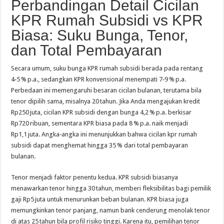
Perbandingan Detail Cicilan
KPR Rumah Subsidi vs KPR
Biasa: Suku Bunga, Tenor,
dan Total Pembayaran
Secara umum, suku bunga KPR rumah subsidi berada pada rentang
4‑5 % p.a., sedangkan KPR konvensional menempati 7‑9 % p.a.
Perbedaan ini memengaruhi besaran cicilan bulanan, terutama bila
tenor dipilih sama, misalnya 20 tahun. Jika Anda mengajukan kredit
Rp250 juta, cicilan KPR subsidi dengan bunga 4,2 % p.a. berkisar
Rp720 ribuan, sementara KPR biasa pada 8 % p.a. naik menjadi
Rp1,1 juta. Angka‑angka ini menunjukkan bahwa cicilan kpr rumah
subsidi dapat menghemat hingga 35 % dari total pembayaran
bulanan.
Tenor menjadi faktor penentu kedua. KPR subsidi biasanya
menawarkan tenor hingga 30 tahun, memberi fleksibilitas bagi pemilik
gaji Rp5 juta untuk menurunkan beban bulanan. KPR biasa juga
memungkinkan tenor panjang, namun bank cenderung menolak tenor
di atas 25 tahun bila profil risiko tinggi. Karena itu, pemilihan tenor