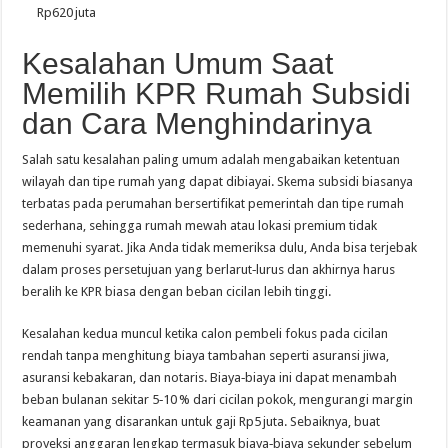
Rp620 juta
Kesalahan Umum Saat
Memilih KPR Rumah Subsidi
dan Cara Menghindarinya
Salah satu kesalahan paling umum adalah mengabaikan ketentuan
wilayah dan tipe rumah yang dapat dibiayai. Skema subsidi biasanya
terbatas pada perumahan bersertifikat pemerintah dan tipe rumah
sederhana, sehingga rumah mewah atau lokasi premium tidak
memenuhi syarat. Jika Anda tidak memeriksa dulu, Anda bisa terjebak
dalam proses persetujuan yang berlarut‑lurus dan akhirnya harus
beralih ke KPR biasa dengan beban cicilan lebih tinggi.
Kesalahan kedua muncul ketika calon pembeli fokus pada cicilan
rendah tanpa menghitung biaya tambahan seperti asuransi jiwa,
asuransi kebakaran, dan notaris. Biaya‑biaya ini dapat menambah
beban bulanan sekitar 5‑10 % dari cicilan pokok, mengurangi margin
keamanan yang disarankan untuk gaji Rp5 juta. Sebaiknya, buat
proyeksi anggaran lengkap termasuk biaya‑biaya sekunder sebelum