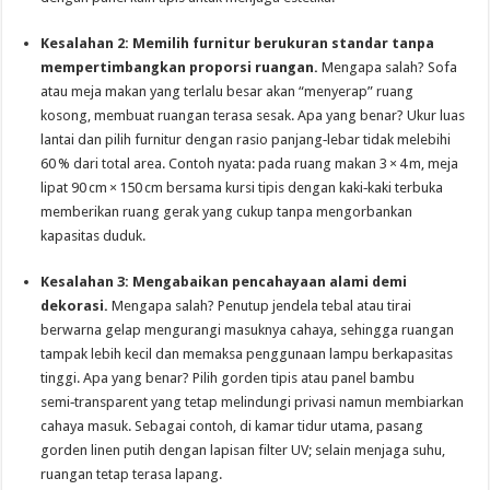
Kesalahan 2: Memilih furnitur berukuran standar tanpa
mempertimbangkan proporsi ruangan.
Mengapa salah? Sofa
atau meja makan yang terlalu besar akan “menyerap” ruang
kosong, membuat ruangan terasa sesak. Apa yang benar? Ukur luas
lantai dan pilih furnitur dengan rasio panjang‑lebar tidak melebihi
60 % dari total area. Contoh nyata: pada ruang makan 3 × 4 m, meja
lipat 90 cm × 150 cm bersama kursi tipis dengan kaki‑kaki terbuka
memberikan ruang gerak yang cukup tanpa mengorbankan
kapasitas duduk.
Kesalahan 3: Mengabaikan pencahayaan alami demi
dekorasi.
Mengapa salah? Penutup jendela tebal atau tirai
berwarna gelap mengurangi masuknya cahaya, sehingga ruangan
tampak lebih kecil dan memaksa penggunaan lampu berkapasitas
tinggi. Apa yang benar? Pilih gorden tipis atau panel bambu
semi‑transparent yang tetap melindungi privasi namun membiarkan
cahaya masuk. Sebagai contoh, di kamar tidur utama, pasang
gorden linen putih dengan lapisan filter UV; selain menjaga suhu,
ruangan tetap terasa lapang.