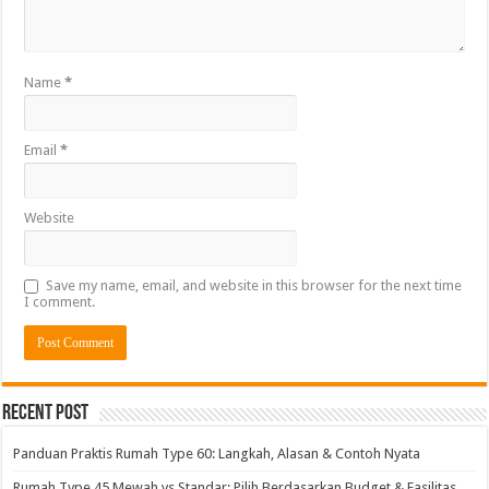
Name
*
Email
*
Website
Save my name, email, and website in this browser for the next time
I comment.
Alternative:
Recent Post
Panduan Praktis Rumah Type 60: Langkah, Alasan & Contoh Nyata
Rumah Type 45 Mewah vs Standar: Pilih Berdasarkan Budget & Fasilitas