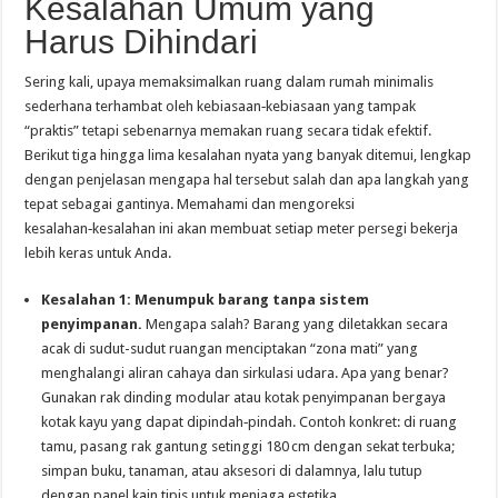
Kesalahan Umum yang
Harus Dihindari
Sering kali, upaya memaksimalkan ruang dalam rumah minimalis
sederhana terhambat oleh kebiasaan‑kebiasaan yang tampak
“praktis” tetapi sebenarnya memakan ruang secara tidak efektif.
Berikut tiga hingga lima kesalahan nyata yang banyak ditemui, lengkap
dengan penjelasan mengapa hal tersebut salah dan apa langkah yang
tepat sebagai gantinya. Memahami dan mengoreksi
kesalahan‑kesalahan ini akan membuat setiap meter persegi bekerja
lebih keras untuk Anda.
Kesalahan 1: Menumpuk barang tanpa sistem
penyimpanan.
Mengapa salah? Barang yang diletakkan secara
acak di sudut-sudut ruangan menciptakan “zona mati” yang
menghalangi aliran cahaya dan sirkulasi udara. Apa yang benar?
Gunakan rak dinding modular atau kotak penyimpanan bergaya
kotak kayu yang dapat dipindah‑pindah. Contoh konkret: di ruang
tamu, pasang rak gantung setinggi 180 cm dengan sekat terbuka;
simpan buku, tanaman, atau aksesori di dalamnya, lalu tutup
dengan panel kain tipis untuk menjaga estetika.