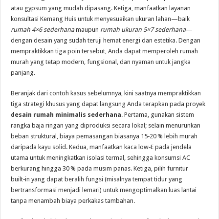
atau gypsum yang mudah dipasang. Ketiga, manfaatkan layanan
konsultasi Kemang Huis untuk menyesuaikan ukuran lahan—baik
rumah 4×6 sederhana
maupun
rumah ukuran 5×7 sederhana
—
dengan desain yang sudah teruji hemat energi dan estetika. Dengan
mempraktikkan tiga poin tersebut, Anda dapat memperoleh rumah
murah yang tetap modern, fungsional, dan nyaman untuk jangka
panjang.
Beranjak dari contoh kasus sebelumnya, kini saatnya mempraktikkan
tiga strategi khusus yang dapat langsung Anda terapkan pada proyek
desain rumah minimalis sederhana
. Pertama, gunakan sistem
rangka baja ringan yang diproduksi secara lokal; selain menurunkan
beban struktural, biaya pemasangan biasanya 15‑20 % lebih murah
daripada kayu solid. Kedua, manfaatkan kaca low‑E pada jendela
utama untuk meningkatkan isolasi termal, sehingga konsumsi AC
berkurang hingga 30 % pada musim panas. Ketiga, pilih furnitur
built‑in yang dapat beralih fungsi (misalnya tempat tidur yang
bertransformasi menjadi lemari) untuk mengoptimalkan luas lantai
tanpa menambah biaya perkakas tambahan.