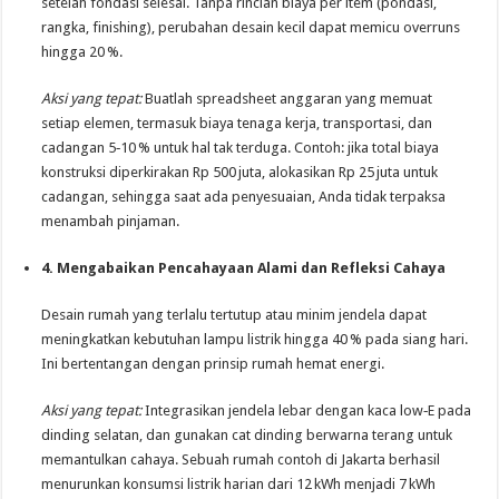
setelah fondasi selesai. Tanpa rincian biaya per item (pondasi,
rangka, finishing), perubahan desain kecil dapat memicu overruns
hingga 20 %.
Aksi yang tepat:
Buatlah spreadsheet anggaran yang memuat
setiap elemen, termasuk biaya tenaga kerja, transportasi, dan
cadangan 5‑10 % untuk hal tak terduga. Contoh: jika total biaya
konstruksi diperkirakan Rp 500 juta, alokasikan Rp 25 juta untuk
cadangan, sehingga saat ada penyesuaian, Anda tidak terpaksa
menambah pinjaman.
4. Mengabaikan Pencahayaan Alami dan Refleksi Cahaya
Desain rumah yang terlalu tertutup atau minim jendela dapat
meningkatkan kebutuhan lampu listrik hingga 40 % pada siang hari.
Ini bertentangan dengan prinsip rumah hemat energi.
Aksi yang tepat:
Integrasikan jendela lebar dengan kaca low‑E pada
dinding selatan, dan gunakan cat dinding berwarna terang untuk
memantulkan cahaya. Sebuah rumah contoh di Jakarta berhasil
menurunkan konsumsi listrik harian dari 12 kWh menjadi 7 kWh