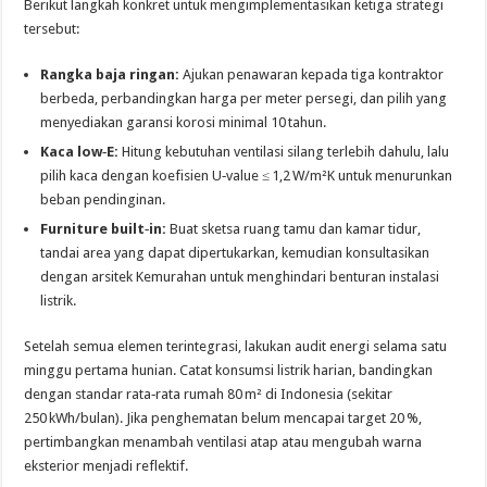
Berikut langkah konkret untuk mengimplementasikan ketiga strategi
tersebut:
Rangka baja ringan:
Ajukan penawaran kepada tiga kontraktor
berbeda, perbandingkan harga per meter persegi, dan pilih yang
menyediakan garansi korosi minimal 10 tahun.
Kaca low‑E:
Hitung kebutuhan ventilasi silang terlebih dahulu, lalu
pilih kaca dengan koefisien U‑value ≤ 1,2 W/m²K untuk menurunkan
beban pendinginan.
Furniture built‑in:
Buat sketsa ruang tamu dan kamar tidur,
tandai area yang dapat dipertukarkan, kemudian konsultasikan
dengan arsitek Kemurahan untuk menghindari benturan instalasi
listrik.
Setelah semua elemen terintegrasi, lakukan audit energi selama satu
minggu pertama hunian. Catat konsumsi listrik harian, bandingkan
dengan standar rata‑rata rumah 80 m² di Indonesia (sekitar
250 kWh/bulan). Jika penghematan belum mencapai target 20 %,
pertimbangkan menambah ventilasi atap atau mengubah warna
eksterior menjadi reflektif.