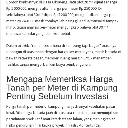
Contoh konkretnya: di Desa Cikoneng, satu plot 20 m² dijual seharga
Rp 5 000 000, menghasilkan harga per meter Rp 250 000. Di
sebelahnya, plot 30 m² dijual Rp 7 200 000, menghasilkan harga per
meter Rp 240 000 meski totalnya lebih tinggi. Kedua transaksi tampak
mirip, tetapi analisis per‑meter mengungkap bahwa plot 30 m²
menawarkan nilai yang lebih kompetitif.
Dalam praktik, “rumah sederhana di kampung tapi bagus” biasanya
dibangun di atas tanah dengan harga per meter yang masih berada di
bawah rata‑rata pasar, memberi ruang margin untuk menambah
fasilitas tanpa mengorbankan biaya pembangunan.
Mengapa Memeriksa Harga
Tanah per Meter di Kampung
Penting Sebelum Investasi
Harga tanah per meter di kampung menjadi sinyal kesehatan pasar
lokal. Bila harga berada jauh di atas rata‑rata, itu dapat menunjukkan
permintaan spekulatif atau keterbatasan lahan, yang meningkatkan
risiko penurunan nilai ketika proyek infrastruktur tertunda.