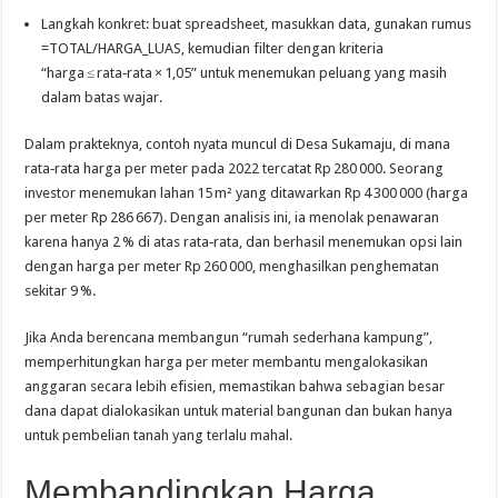
Langkah konkret: buat spreadsheet, masukkan data, gunakan rumus
=TOTAL/HARGA_LUAS, kemudian filter dengan kriteria
“harga ≤ rata‑rata × 1,05” untuk menemukan peluang yang masih
dalam batas wajar.
Dalam prakteknya, contoh nyata muncul di Desa Sukamaju, di mana
rata‑rata harga per meter pada 2022 tercatat Rp 280 000. Seorang
investor menemukan lahan 15 m² yang ditawarkan Rp 4 300 000 (harga
per meter Rp 286 667). Dengan analisis ini, ia menolak penawaran
karena hanya 2 % di atas rata‑rata, dan berhasil menemukan opsi lain
dengan harga per meter Rp 260 000, menghasilkan penghematan
sekitar 9 %.
Jika Anda berencana membangun “rumah sederhana kampung”,
memperhitungkan harga per meter membantu mengalokasikan
anggaran secara lebih efisien, memastikan bahwa sebagian besar
dana dapat dialokasikan untuk material bangunan dan bukan hanya
untuk pembelian tanah yang terlalu mahal.
Membandingkan Harga