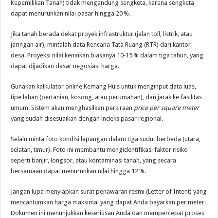
Kepemilikan Tanah) tidak mengandung sengketa, karena sengketa
dapat menurunkan nilai pasar hingga 20 %.
Jika tanah berada dekat proyek infrastruktur (jalan toll, listrik, atau
jaringan air), mintalah data Rencana Tata Ruang (RTR) dari kantor
desa. Proyeksi nilai kenaikan biasanya 10‑15 % dalam tiga tahun, yang
dapat dijadikan dasar negosiasi harga.
Gunakan kalkulator online Kemang Huis untuk menginput data luas,
tipe lahan (pertanian, kosong, atau perumahan), dan jarak ke fasilitas
umum. Sistem akan menghasilkan perkiraan
price per square meter
yang sudah disesuaikan dengan indeks pasar regional.
Selalu minta foto kondisi lapangan dalam tiga sudut berbeda (utara,
selatan, timur). Foto ini membantu mengidentifikasi faktor risiko
seperti banjir, longsor, atau kontaminasi tanah, yang secara
bersamaan dapat menurunkan nilai hingga 12 %.
Jangan lupa menyiapkan surat penawaran resmi (Letter of Intent) yang
mencantumkan harga maksimal yang dapat Anda bayarkan per meter.
Dokumen ini menunjukkan keseriusan Anda dan mempercepat proses