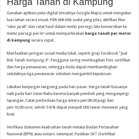
Harga Tanah di Kampung
Gunakan aplikasi peta digital (misalnya Google Maps) untuk mengukur
luas lahan secara visual. Pilih titik‑titik sudut yang jelas, aktifkan fitur
“ukur jarak” dan catat hasil dalam meter persegi; lalu konversikan ke
meter persegi per m² untuk memperkirakan
harga tanah per meter
di kampung
secara cepat.
Manfaatkan jaringan sosial media lokal, seperti grup Facebook “Jual
Beli Tanah
Kampung X
”. Pengguna sering membagikan foto sertifikat
dan harga penawaran, sehingga Anda dapat membandingkan
setidaknya tiga penawaran sebelum mengambil keputusan.
Lakukan kunjungan langsung pada hari pasar. Harga tanah biasanya
naik pada hari Senin‑Rabu karena banyak pembeli yang mengunjungi
lapangan. Catat perbedaan harga antara jam 08.00 pagi dan
jam 16.00 sore; selisih 5‑8 % dapat menjadi titik tawar menawar yang
kuat.
Verifikasi dokumen keabsahan tanah melalui Badan Pertanahan
Nasional (BPN) atau notaris setempat. Pastikan SKT (Sertifikat