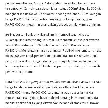
penjual memberikan “diskon” atau justru menambah beban biaya
tersembunyi. Contohnya, sebuah lahan seluas 500 m² dijual Rp 300 juta,
menghasilkan Rp 600.000 per meter, sedangkan lahan 300 m² dengan
harga Rp 210 juta menghasilkan angka yang hampir sama, yakni
Rp 700.000 per meter—menandakan perbedaan nilai yang signifikan.
Berikut contoh konkret: Pak Budi ingin membeli tanah di Desa
Sukamaju untuk membangun rumah. Ia menemukan dua penawaran,
satu 800 m² seharga Rp 320 juta dan satu lagi 400 m² seharga
Rp 190 juta. Menghitung harga per meter, Pak Budi menemukan angka
Rp 400.000/m² untuk penawaran pertama dan Rp 475.000/m² untuk
penawaran kedua. Dengan data ini, ia menyadari bahwa lahan lebih
luas ternyata memberi nilai lebih baik per meter, sehingga ia memilih
penawaran pertama.
Data
berdasarkan pengalaman praktisi
menunjukkan bahwa rata‑rata
harga tanah per meter di kampung di Jawa Barat berkisar antara
Rp 350.000 hingga Rp 600.000, tergantung pada aksesibilitas dan
rencana tata ruang daerah. Memahami rentang ini membantu Anda
menilai apakah harga yang ditawarkan berada di atas atau di bawah