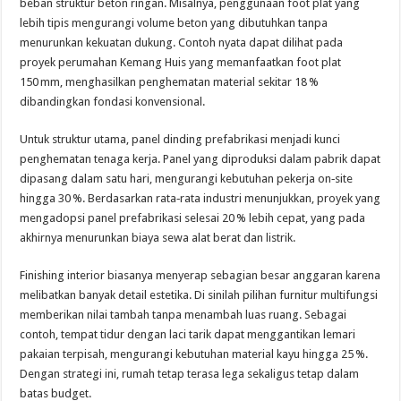
beban struktur beton ringan. Misalnya, penggunaan foot plat yang
lebih tipis mengurangi volume beton yang dibutuhkan tanpa
menurunkan kekuatan dukung. Contoh nyata dapat dilihat pada
proyek perumahan Kemang Huis yang memanfaatkan foot plat
150 mm, menghasilkan penghematan material sekitar 18 %
dibandingkan fondasi konvensional.
Untuk struktur utama, panel dinding prefabrikasi menjadi kunci
penghematan tenaga kerja. Panel yang diproduksi dalam pabrik dapat
dipasang dalam satu hari, mengurangi kebutuhan pekerja on‑site
hingga 30 %. Berdasarkan rata‑rata industri menunjukkan, proyek yang
mengadopsi panel prefabrikasi selesai 20 % lebih cepat, yang pada
akhirnya menurunkan biaya sewa alat berat dan listrik.
Finishing interior biasanya menyerap sebagian besar anggaran karena
melibatkan banyak detail estetika. Di sinilah pilihan furnitur multifungsi
memberikan nilai tambah tanpa menambah luas ruang. Sebagai
contoh, tempat tidur dengan laci tarik dapat menggantikan lemari
pakaian terpisah, mengurangi kebutuhan material kayu hingga 25 %.
Dengan strategi ini, rumah tetap terasa lega sekaligus tetap dalam
batas budget.