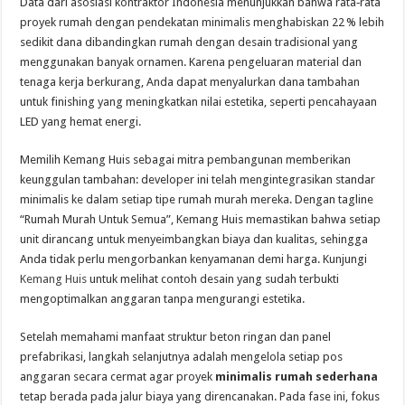
Data dari asosiasi kontraktor Indonesia menunjukkan bahwa rata‑rata
proyek rumah dengan pendekatan minimalis menghabiskan 22 % lebih
sedikit dana dibandingkan rumah dengan desain tradisional yang
menggunakan banyak ornamen. Karena pengeluaran material dan
tenaga kerja berkurang, Anda dapat menyalurkan dana tambahan
untuk finishing yang meningkatkan nilai estetika, seperti pencahayaan
LED yang hemat energi.
Memilih Kemang Huis sebagai mitra pembangunan memberikan
keunggulan tambahan: developer ini telah mengintegrasikan standar
minimalis ke dalam setiap tipe rumah murah mereka. Dengan tagline
“Rumah Murah Untuk Semua”, Kemang Huis memastikan bahwa setiap
unit dirancang untuk menyeimbangkan biaya dan kualitas, sehingga
Anda tidak perlu mengorbankan kenyamanan demi harga. Kunjungi
Kemang Huis
untuk melihat contoh desain yang sudah terbukti
mengoptimalkan anggaran tanpa mengurangi estetika.
Setelah memahami manfaat struktur beton ringan dan panel
prefabrikasi, langkah selanjutnya adalah mengelola setiap pos
anggaran secara cermat agar proyek
minimalis rumah sederhana
tetap berada pada jalur biaya yang direncanakan. Pada fase ini, fokus