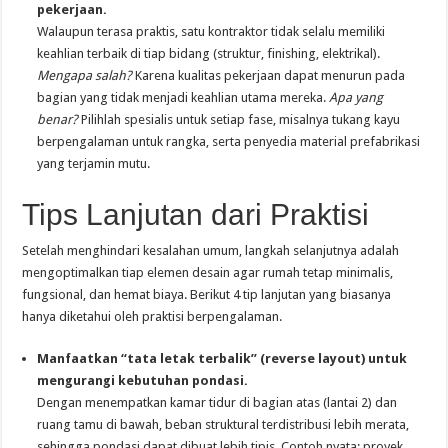
pekerjaan.
Walaupun terasa praktis, satu kontraktor tidak selalu memiliki
keahlian terbaik di tiap bidang (struktur, finishing, elektrikal).
Mengapa salah?
Karena kualitas pekerjaan dapat menurun pada
bagian yang tidak menjadi keahlian utama mereka.
Apa yang
benar?
Pilihlah spesialis untuk setiap fase, misalnya tukang kayu
berpengalaman untuk rangka, serta penyedia material prefabrikasi
yang terjamin mutu.
Tips Lanjutan dari Praktisi
Setelah menghindari kesalahan umum, langkah selanjutnya adalah
mengoptimalkan tiap elemen desain agar rumah tetap minimalis,
fungsional, dan hemat biaya. Berikut 4 tip lanjutan yang biasanya
hanya diketahui oleh praktisi berpengalaman.
Manfaatkan “tata letak terbalik” (reverse layout) untuk
mengurangi kebutuhan pondasi.
Dengan menempatkan kamar tidur di bagian atas (lantai 2) dan
ruang tamu di bawah, beban struktural terdistribusi lebih merata,
sehingga pondasi dapat dibuat lebih tipis. Contoh nyata: proyek