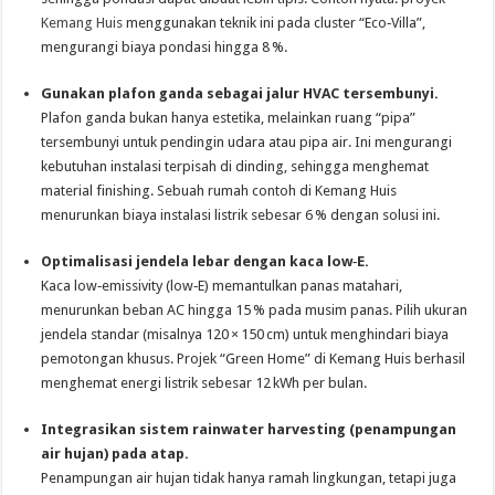
Kemang Huis
menggunakan teknik ini pada cluster “Eco‑Villa”,
mengurangi biaya pondasi hingga 8 %.
Gunakan plafon ganda sebagai jalur HVAC tersembunyi.
Plafon ganda bukan hanya estetika, melainkan ruang “pipa”
tersembunyi untuk pendingin udara atau pipa air. Ini mengurangi
kebutuhan instalasi terpisah di dinding, sehingga menghemat
material finishing. Sebuah rumah contoh di Kemang Huis
menurunkan biaya instalasi listrik sebesar 6 % dengan solusi ini.
Optimalisasi jendela lebar dengan kaca low‑E.
Kaca low‑emissivity (low‑E) memantulkan panas matahari,
menurunkan beban AC hingga 15 % pada musim panas. Pilih ukuran
jendela standar (misalnya 120 × 150 cm) untuk menghindari biaya
pemotongan khusus. Projek “Green Home” di Kemang Huis berhasil
menghemat energi listrik sebesar 12 kWh per bulan.
Integrasikan sistem rainwater harvesting (penampungan
air hujan) pada atap.
Penampungan air hujan tidak hanya ramah lingkungan, tetapi juga