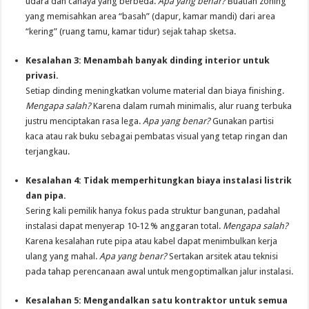
udara dan cahaya yang berbeda.
Apa yang benar?
Buatlah zoning
yang memisahkan area “basah” (dapur, kamar mandi) dari area
“kering” (ruang tamu, kamar tidur) sejak tahap sketsa.
Kesalahan 3: Menambah banyak dinding interior untuk
privasi.
Setiap dinding meningkatkan volume material dan biaya finishing.
Mengapa salah?
Karena dalam rumah minimalis, alur ruang terbuka
justru menciptakan rasa lega.
Apa yang benar?
Gunakan partisi
kaca atau rak buku sebagai pembatas visual yang tetap ringan dan
terjangkau.
Kesalahan 4: Tidak memperhitungkan biaya instalasi listrik
dan pipa.
Sering kali pemilik hanya fokus pada struktur bangunan, padahal
instalasi dapat menyerap 10‑12 % anggaran total.
Mengapa salah?
Karena kesalahan rute pipa atau kabel dapat menimbulkan kerja
ulang yang mahal.
Apa yang benar?
Sertakan arsitek atau teknisi
pada tahap perencanaan awal untuk mengoptimalkan jalur instalasi.
Kesalahan 5: Mengandalkan satu kontraktor untuk semua