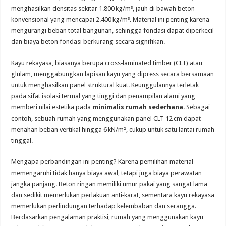
menghasilkan densitas sekitar 1.800 kg/m³, jauh di bawah beton
konvensional yang mencapai 2.400 kg/m³. Material ini penting karena
mengurangi beban total bangunan, sehingga fondasi dapat diperkecil
dan biaya beton fondasi berkurang secara signifikan.
Kayu rekayasa, biasanya berupa cross‑laminated timber (CLT) atau
glulam, menggabungkan lapisan kayu yang dipress secara bersamaan
untuk menghasilkan panel struktural kuat. Keunggulannya terletak
pada sifat isolasi termal yang tinggi dan penampilan alami yang
memberi nilai estetika pada
minimalis rumah sederhana
. Sebagai
contoh, sebuah rumah yang menggunakan panel CLT 12 cm dapat
menahan beban vertikal hingga 6 kN/m², cukup untuk satu lantai rumah
tinggal.
Mengapa perbandingan ini penting? Karena pemilihan material
memengaruhi tidak hanya biaya awal, tetapi juga biaya perawatan
jangka panjang. Beton ringan memiliki umur pakai yang sangat lama
dan sedikit memerlukan perlakuan anti‑karat, sementara kayu rekayasa
memerlukan perlindungan terhadap kelembaban dan serangga.
Berdasarkan pengalaman praktisi, rumah yang menggunakan kayu