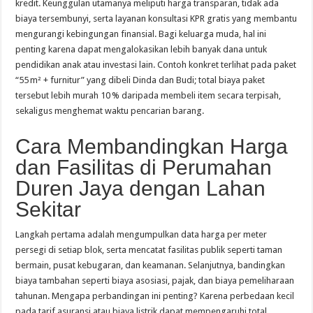
kredit. Keunggulan utamanya meliputi harga transparan, tidak ada
biaya tersembunyi, serta layanan konsultasi KPR gratis yang membantu
mengurangi kebingungan finansial. Bagi keluarga muda, hal ini
penting karena dapat mengalokasikan lebih banyak dana untuk
pendidikan anak atau investasi lain. Contoh konkret terlihat pada paket
“55 m² + furnitur” yang dibeli Dinda dan Budi; total biaya paket
tersebut lebih murah 10 % daripada membeli item secara terpisah,
sekaligus menghemat waktu pencarian barang.
Cara Membandingkan Harga
dan Fasilitas di Perumahan
Duren Jaya dengan Lahan
Sekitar
Langkah pertama adalah mengumpulkan data harga per meter
persegi di setiap blok, serta mencatat fasilitas publik seperti taman
bermain, pusat kebugaran, dan keamanan. Selanjutnya, bandingkan
biaya tambahan seperti biaya asosiasi, pajak, dan biaya pemeliharaan
tahunan. Mengapa perbandingan ini penting? Karena perbedaan kecil
pada tarif asuransi atau biaya listrik dapat mempengaruhi total