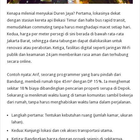
Kenapa milenial menyukai Duren Jaya? Pertama, lokasinya dekat
dengan stasiun kereta api Bekasi Timur dan halte bus rapid transit,
memudahkan commuting tanpa harus menghadapi macet setiap hari.
Kedua, harga per meter persegi di sini berada di bawah rata-rata
Jakarta Barat, sehingga dana tabungan dapat dialokasikan untuk
renovasi atau perabotan. Ketiga, fasilitas digital seperti jaringan Wi‑Fi
publik dan keamanan 24 jam memberikan rasa aman dan terhubung
secara online.
Contoh nyata: Arif, seorang programmer yang baru pindah dari
Bandung, membeli rumah tipe 45 m² dengan DP 15 %. Ia menghemat
sekitar 18 % biaya dibandingkan pencarian properti serupa di Depok.
Sekarang ia menikmati waktu luang di taman komunitas sambil bekerja
dari rumah, tanpa harus menghabiskan waktu lama dalam perjalanan.
Langkah pertama: Tentukan kebutuhan ruang (jumlah kamar, ukuran
lahan).
Kedua: Kunjungi lokasi dan cek akses transportasi utama.
Ketiga: Bandingkan harga dengan proyek sejenis di sekitarnya.