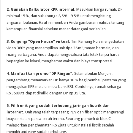
2. Gunakan Kalkulator KPR internal.
Masukkan harga rumah, DP
minimal 15 %, dan suku bunga 8,5 % – 9,5 % untuk menghitung
angsuran bulanan. Hasil ini memberi Anda gambaran realistis tentang
kemampuan finansial sebelum menandatangani perjanjian.
3. Kunjungi “Open House” virtual.
Tim Kemang Huis menyediakan
video 360° yang menampilkan unit tipe 36 m², taman bermain, dan
ruang serbaguna. Anda dapat mengevaluasi tata letak tanpa harus
bepergian ke lokasi, menghemat waktu dan biaya transportasi.
4. Manfaatkan promo “DP Ringan”.
Selama bulan Mei‑Juni,
pengembang menawarkan DP hanya 10 % bagi pembeli pertama yang
mengajukan KPR melalui mitra bank BRI. Contohnya, rumah seharga
Rp 350 juta dapat dimiliki dengan DP Rp 35 juta.
5. Pilih unit yang sudah terhubung jaringan listrik dan
internet.
Unit yang telah terpasang PLN dan fiber optic mengurangi
biaya instalasi pasca‑serah terima. Seorang pembeli di blok C
melaporkan penghematan Rp 2 juta untuk instalasi listrik setelah
memilih unit yang sudah terhubung.