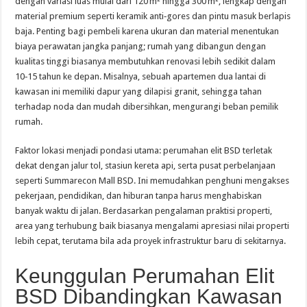
dengan variasi luas mulai dari 120 m² hingga 300 m², lengkap dengan
material premium seperti keramik anti‑gores dan pintu masuk berlapis
baja. Penting bagi pembeli karena ukuran dan material menentukan
biaya perawatan jangka panjang; rumah yang dibangun dengan
kualitas tinggi biasanya membutuhkan renovasi lebih sedikit dalam
10‑15 tahun ke depan. Misalnya, sebuah apartemen dua lantai di
kawasan ini memiliki dapur yang dilapisi granit, sehingga tahan
terhadap noda dan mudah dibersihkan, mengurangi beban pemilik
rumah.
Faktor lokasi menjadi pondasi utama: perumahan elit BSD terletak
dekat dengan jalur tol, stasiun kereta api, serta pusat perbelanjaan
seperti Summarecon Mall BSD. Ini memudahkan penghuni mengakses
pekerjaan, pendidikan, dan hiburan tanpa harus menghabiskan
banyak waktu di jalan. Berdasarkan pengalaman praktisi properti,
area yang terhubung baik biasanya mengalami apresiasi nilai properti
lebih cepat, terutama bila ada proyek infrastruktur baru di sekitarnya.
Keunggulan Perumahan Elit
BSD Dibandingkan Kawasan