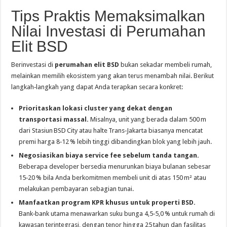
Tips Praktis Memaksimalkan
Nilai Investasi di Perumahan
Elit BSD
Berinvestasi di
perumahan elit BSD
bukan sekadar membeli rumah,
melainkan memilih ekosistem yang akan terus menambah nilai. Berikut
langkah‑langkah yang dapat Anda terapkan secara konkret:
Prioritaskan lokasi cluster yang dekat dengan
transportasi massal.
Misalnya, unit yang berada dalam 500 m
dari Stasiun BSD City atau halte Trans‑Jakarta biasanya mencatat
premi harga 8‑12 % lebih tinggi dibandingkan blok yang lebih jauh.
Negosiasikan biaya service fee sebelum tanda tangan.
Beberapa developer bersedia menurunkan biaya bulanan sebesar
15‑20 % bila Anda berkomitmen membeli unit di atas 150 m² atau
melakukan pembayaran sebagian tunai.
Manfaatkan program KPR khusus untuk properti BSD.
Bank‑bank utama menawarkan suku bunga 4,5‑5,0 % untuk rumah di
kawasan terintegrasi, dengan tenor hingga 25 tahun dan fasilitas