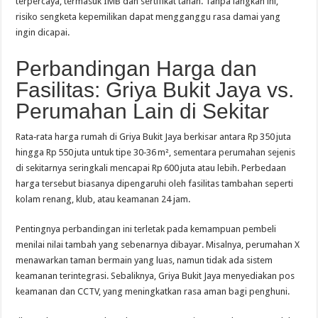
terpercaya, termasuk IMB dan sertifikat tanah. Tanpa langkah ini,
risiko sengketa kepemilikan dapat mengganggu rasa damai yang
ingin dicapai.
Perbandingan Harga dan
Fasilitas: Griya Bukit Jaya vs.
Perumahan Lain di Sekitar
Rata‑rata harga rumah di Griya Bukit Jaya berkisar antara Rp 350 juta
hingga Rp 550 juta untuk tipe 30‑36 m², sementara perumahan sejenis
di sekitarnya seringkali mencapai Rp 600 juta atau lebih. Perbedaan
harga tersebut biasanya dipengaruhi oleh fasilitas tambahan seperti
kolam renang, klub, atau keamanan 24 jam.
Pentingnya perbandingan ini terletak pada kemampuan pembeli
menilai nilai tambah yang sebenarnya dibayar. Misalnya, perumahan X
menawarkan taman bermain yang luas, namun tidak ada sistem
keamanan terintegrasi. Sebaliknya, Griya Bukit Jaya menyediakan pos
keamanan dan CCTV, yang meningkatkan rasa aman bagi penghuni.