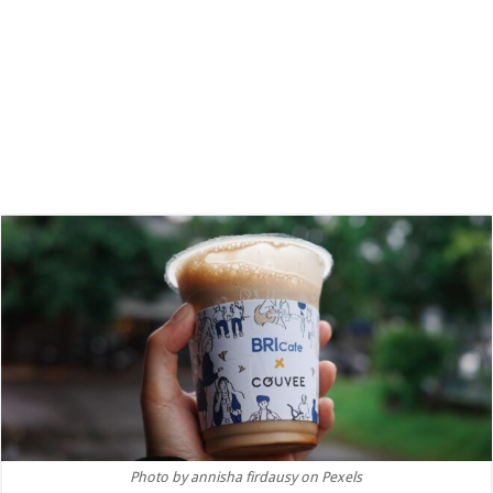
Photo by annisha firdausy on Pexels