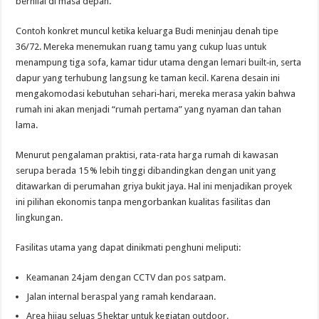
bernilai di masa depan.
Contoh konkret muncul ketika keluarga Budi meninjau denah tipe
36/72. Mereka menemukan ruang tamu yang cukup luas untuk
menampung tiga sofa, kamar tidur utama dengan lemari built‑in, serta
dapur yang terhubung langsung ke taman kecil. Karena desain ini
mengakomodasi kebutuhan sehari‑hari, mereka merasa yakin bahwa
rumah ini akan menjadi “rumah pertama” yang nyaman dan tahan
lama.
Menurut pengalaman praktisi, rata-rata harga rumah di kawasan
serupa berada 15 % lebih tinggi dibandingkan dengan unit yang
ditawarkan di perumahan griya bukit jaya. Hal ini menjadikan proyek
ini pilihan ekonomis tanpa mengorbankan kualitas fasilitas dan
lingkungan.
Fasilitas utama yang dapat dinikmati penghuni meliputi:
Keamanan 24 jam dengan CCTV dan pos satpam.
Jalan internal beraspal yang ramah kendaraan.
Area hijau seluas 5 hektar untuk kegiatan outdoor.