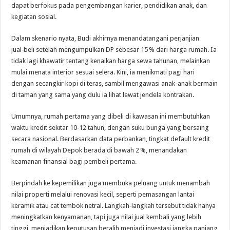
dapat berfokus pada pengembangan karier, pendidikan anak, dan
kegiatan sosial.
Dalam skenario nyata, Budi akhirnya menandatangani perjanjian
jual‑beli setelah mengumpulkan DP sebesar 15 % dari harga rumah. Ia
tidak lagi khawatir tentang kenaikan harga sewa tahunan, melainkan
mulai menata interior sesuai selera. Kini, ia menikmati pagi hari
dengan secangkir kopi di teras, sambil mengawasi anak-anak bermain
di taman yang sama yang dulu ia lihat lewat jendela kontrakan.
Umumnya, rumah pertama yang dibeli di kawasan ini membutuhkan
waktu kredit sekitar 10‑12 tahun, dengan suku bunga yang bersaing
secara nasional. Berdasarkan data perbankan, tingkat default kredit
rumah di wilayah Depok berada di bawah 2 %, menandakan
keamanan finansial bagi pembeli pertama.
Berpindah ke kepemilikan juga membuka peluang untuk menambah
nilai properti melalui renovasi kecil, seperti pemasangan lantai
keramik atau cat tembok netral. Langkah‑langkah tersebut tidak hanya
meningkatkan kenyamanan, tapi juga nilai jual kembali yang lebih
tinggi, menjadikan keputusan beralih menjadi investasi jangka panjang