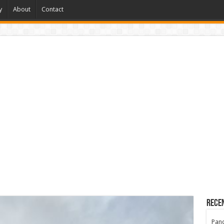
y
About
Contact
Rece
Pand