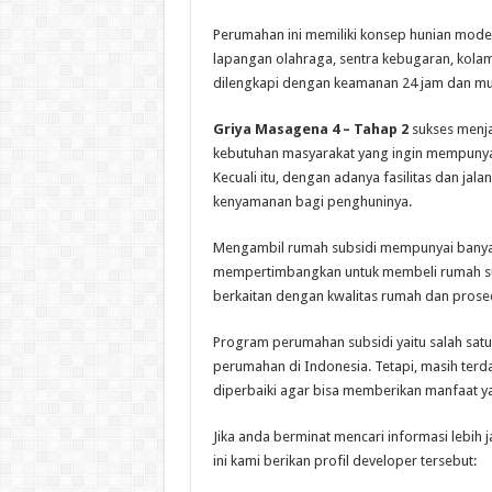
Perumahan ini memiliki konsep hunian mode
lapangan olahraga, sentra kebugaran, kola
dilengkapi dengan keamanan 24 jam dan mud
Griya Masagena 4 – Tahap 2
sukses menja
kebutuhan masyarakat yang ingin mempunyai
Kecuali itu, dengan adanya fasilitas dan j
kenyamanan bagi penghuninya.
Mengambil rumah subsidi mempunyai banyak p
mempertimbangkan untuk membeli rumah subs
berkaitan dengan kwalitas rumah dan prose
Program perumahan subsidi yaitu salah satu
perumahan di Indonesia. Tetapi, masih terd
diperbaiki agar bisa memberikan manfaat y
Jika anda berminat mencari informasi lebih
ini kami berikan profil developer tersebut: