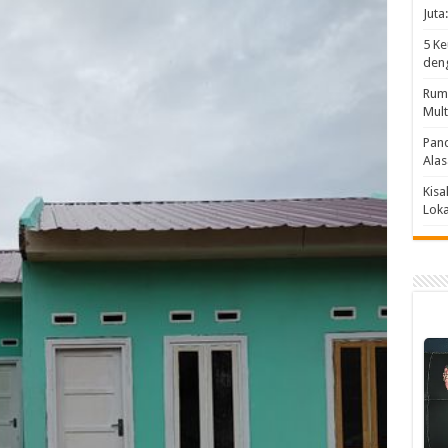
Juta
5 Ke
deng
Ruma
Mult
Pand
Alas
Kisa
Loka