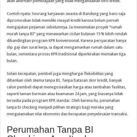
akan alternatif pembiayaan yang tidak mengandalkan biro kredit.
Contoh nyata: Seorang karyawan swasta di Bandung yang baru saja
dipromosikan tidak memiliki riwayat kredit karena belum pernah
mengajukan pinjaman sebelumnya. Ia menemukan proyek “rumah
murah tanpa BI” yang menawarkan cicilan bulanan 15 % lebih rendah
dibandingkan program KPR konvensional. Karena persyaratan hanya
slip gaji dan surat kerja, ia dapat mengamankan rumah dalam satu
bulan, sementara proses KPR tradisional diperkirakan memakan tiga
bulan.
Selain kecepatan, pembeli juga menghargai fleksibilitas yang
diberikan oleh skema tanpa BI. Tanpa batasan skor kredit, banyak
calon pembeli dapat menegosiasikan harga atau tambahan fasilitas,
seperti taman bermain atau keamanan 24 jam, yang biasanya tidak
tersedia pada program KPR standar. Oleh karena itu, perumahan
tanpa bi checking menjadi pilihan strategis bagi mereka yang
mengutamakan nilai ekonomis dan kecepatan penyelesaian transaksi.
Perumahan Tanpa BI