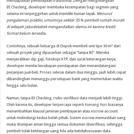
mendapatkan pembiayaan tradisional. Dengan menghilangkan
BI Checking, developer membuka kesempatan bagi segmen yang
selama ini terpinggirkan untuk memiliki hunian layak.
Menurut
pengalaman praktisi, umumnya sekitar 35 % pembeli rumah murah
di wilayah Jabodetabek mengandalkan skema ini karena kredit
formal belum tersedia.
Contohnya, sebuah keluarga di Depok membeli unit tipe 36 m² dari
sebuah proyek yang dipasarkan sebagai “tanpa BI”. Mereka
menyerahkan slip gaji, fotokopi KTP, dan surat keterangan kerja;
developer menilai kecukupan pendapatan dan menandatangani
perjanjian jual‑beli. Proses selesai dalam dua minggu, jauh lebih cepat
dibandingkan menunggu persetujuan bank yang memerlukan waktu
hingga satu bulan.
Namun, tanpa BI Checking, risiko verifikasi data menjadi lebih tinggi.
Oleh karena itu, developer terpercaya seperti
Kemang Huis
biasanya
menambahkan klausul jaminan pembayaran atau escrow account
untuk melindungi kedua belah pihak. Sistem escrow memastikan uang
muka disimpan aman hingga semua dokumen diverifikasi, sehingga
pembeli tidak kehilangan uang bila ada ketidaksesuaian data.