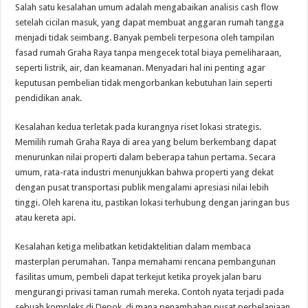
Salah satu kesalahan umum adalah mengabaikan analisis cash flow
setelah cicilan masuk, yang dapat membuat anggaran rumah tangga
menjadi tidak seimbang. Banyak pembeli terpesona oleh tampilan
fasad rumah Graha Raya tanpa mengecek total biaya pemeliharaan,
seperti listrik, air, dan keamanan. Menyadari hal ini penting agar
keputusan pembelian tidak mengorbankan kebutuhan lain seperti
pendidikan anak.
Kesalahan kedua terletak pada kurangnya riset lokasi strategis.
Memilih rumah Graha Raya di area yang belum berkembang dapat
menurunkan nilai properti dalam beberapa tahun pertama. Secara
umum, rata-rata industri menunjukkan bahwa properti yang dekat
dengan pusat transportasi publik mengalami apresiasi nilai lebih
tinggi. Oleh karena itu, pastikan lokasi terhubung dengan jaringan bus
atau kereta api.
Kesalahan ketiga melibatkan ketidaktelitian dalam membaca
masterplan perumahan. Tanpa memahami rencana pembangunan
fasilitas umum, pembeli dapat terkejut ketika proyek jalan baru
mengurangi privasi taman rumah mereka. Contoh nyata terjadi pada
sebuah kompleks di Depok, di mana penambahan pusat perbelanjaan