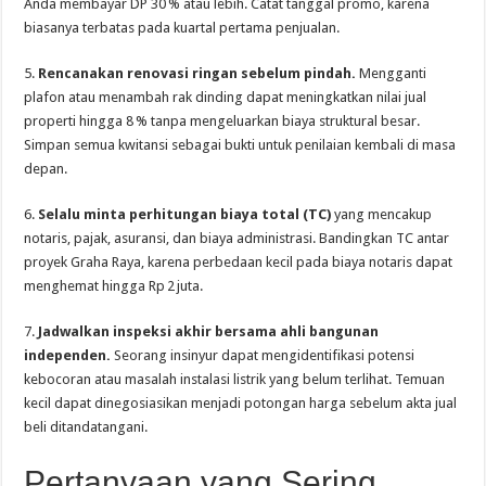
Anda membayar DP 30 % atau lebih. Catat tanggal promo, karena
biasanya terbatas pada kuartal pertama penjualan.
5.
Rencanakan renovasi ringan sebelum pindah.
Mengganti
plafon atau menambah rak dinding dapat meningkatkan nilai jual
properti hingga 8 % tanpa mengeluarkan biaya struktural besar.
Simpan semua kwitansi sebagai bukti untuk penilaian kembali di masa
depan.
6.
Selalu minta perhitungan biaya total (TC)
yang mencakup
notaris, pajak, asuransi, dan biaya administrasi. Bandingkan TC antar
proyek Graha Raya, karena perbedaan kecil pada biaya notaris dapat
menghemat hingga Rp 2 juta.
7.
Jadwalkan inspeksi akhir bersama ahli bangunan
independen.
Seorang insinyur dapat mengidentifikasi potensi
kebocoran atau masalah instalasi listrik yang belum terlihat. Temuan
kecil dapat dinegosiasikan menjadi potongan harga sebelum akta jual
beli ditandatangani.
Pertanyaan yang Sering