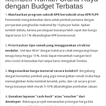
dengan Budget Terbatas
1.
Manfaatkan program subsidi KPR bersubsidi atau KPR FLPP.
Pemerintah mengalokasikan dana untuk pembeli pertama dengan
persyaratan penghasilan maksimal Rp 15 juta per bulan. Ajukan
terlebih dahulu, karena persetujuan biasanya lebih cepat dan bunga
dapat turun 0,5‑1 % dibandingkan KPR konvensional.
2.
Prioritaskan tipe rumah yang menggunakan struktur
modular.
Unit tipe 60 m² dengan balok pra‑cetak mengurangi biaya
tenaga kerja hingga 15 %. Anda dapat menambah ruangan kecil
(mis‑room) di kemudian hari tanpa harus mengubah fondasi.
3.
Negosiasikan harga material secara kolektif.
Bergabung
dengan komunitas pembeli yang juga menargetkan rumah Graha Raya
memungkinkan Anda membeli keramik, pintu, dan cat secara grosir.
Harga biasanya lebih murah 5‑10 % dibandingkan pembelian satuan.
4.
Gunakan layanan “cash‑back” atau “voucher” dari
developer.
Beberapa proyek menawarkan potongan harga bila