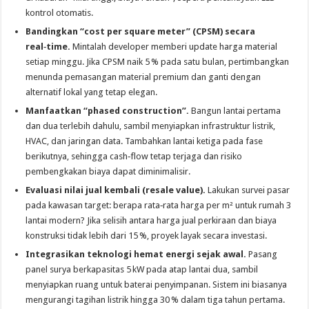
kontrol otomatis.
Bandingkan “cost per square meter” (CPSM) secara
real‑time.
Mintalah developer memberi update harga material
setiap minggu. Jika CPSM naik 5 % pada satu bulan, pertimbangkan
menunda pemasangan material premium dan ganti dengan
alternatif lokal yang tetap elegan.
Manfaatkan “phased construction”.
Bangun lantai pertama
dan dua terlebih dahulu, sambil menyiapkan infrastruktur listrik,
HVAC, dan jaringan data. Tambahkan lantai ketiga pada fase
berikutnya, sehingga cash‑flow tetap terjaga dan risiko
pembengkakan biaya dapat diminimalisir.
Evaluasi nilai jual kembali (resale value).
Lakukan survei pasar
pada kawasan target: berapa rata‑rata harga per m² untuk rumah 3
lantai modern? Jika selisih antara harga jual perkiraan dan biaya
konstruksi tidak lebih dari 15 %, proyek layak secara investasi.
Integrasikan teknologi hemat energi sejak awal.
Pasang
panel surya berkapasitas 5 kW pada atap lantai dua, sambil
menyiapkan ruang untuk baterai penyimpanan. Sistem ini biasanya
mengurangi tagihan listrik hingga 30 % dalam tiga tahun pertama.