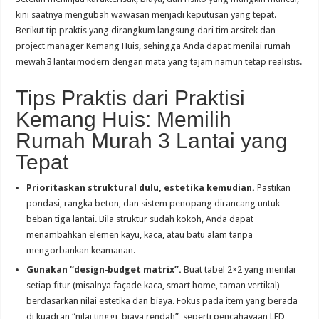
kini saatnya mengubah wawasan menjadi keputusan yang tepat.
Berikut tip praktis yang dirangkum langsung dari tim arsitek dan
project manager Kemang Huis, sehingga Anda dapat menilai rumah
mewah 3 lantai modern dengan mata yang tajam namun tetap realistis.
Tips Praktis dari Praktisi
Kemang Huis: Memilih
Rumah Murah 3 Lantai yang
Tepat
Prioritaskan struktural dulu, estetika kemudian.
Pastikan
pondasi, rangka beton, dan sistem penopang dirancang untuk
beban tiga lantai. Bila struktur sudah kokoh, Anda dapat
menambahkan elemen kayu, kaca, atau batu alam tanpa
mengorbankan keamanan.
Gunakan “design‑budget matrix”.
Buat tabel 2×2 yang menilai
setiap fitur (misalnya façade kaca, smart home, taman vertikal)
berdasarkan nilai estetika dan biaya. Fokus pada item yang berada
di kuadran “nilai tinggi, biaya rendah”, seperti pencahayaan LED