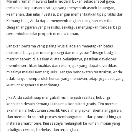
Memilih rumah mewah 3 lantai modern bukan sekadar soal gaya,
melainkan keputusan strategis yang menyentuh aspek keuangan,
keamanan, dan nilai investasi. Dengan memanfaatkan tips praktis dari
Kemang Huis, Anda dapat menyeimbangkan keinginan estetika
dengan anggaran yang realistis, sekaligus menyiapkan fondasi bagi
pertumbuhan nilai properti di masa depan.
Langkah pertama yang paling krusial adalah menetapkan batas
maksimal biaya per meter persegi dan menyusun “design‑budget
matrix” seperti dijelaskan di atas. Selanjutnya, pastikan developer
memiliki sertifikasi kualitas dan rekam jejak yang dapat diverifikasi,
misalnya melalui
Kemang Huis
. Dengan pendekatan terstruktur, Anda
tidak hanya memperoleh hunian yang menawan, tetapi juga aset yang
kuat untuk generasi mendatang.
Jika Anda sudah siap mengubah visi menjadi realitas, hubungi
konsultan desain Kemang Huis untuk konsultasi gratis. Tim mereka
akan menilai kebutuhan spesifik Anda, menyiapkan skema anggaran,
dan memandu seluruh proses pembangunan—dari pondasi hingga
instalasi smart home. Kini saatnya melangkah ke rumah impian yang
sekaligus cerdas, berkelas, dan terjangkau.