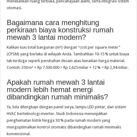
menekankan ruang terbuka, pencahayaan alami, serta integrasi sistem
otomasi.
Bagaimana cara menghitung
perkiraan biaya konstruksi rumah
mewah 3 lantai modern?
Kalikan luas total bangunan (m²) dengan “cost per square meter”
(CPSM) yang berlaku di wilayah Anda. Tambahkan 10‑15 % untuk biaya
tak terduga seperti perubahan desain atau kenaikan harga material.
Contoh: 350 m² × Rp 7.500.000 = Rp 2,625 miliar + 12 % = Rp 2,94 miliar.
Apakah rumah mewah 3 lantai
modern lebih hemat energi
dibandingkan rumah minimalis?
Ya, bila dilengkapi dengan panel surya, lampu LED pintar, dan sistem
HVAC berteknologi inverter. Studi Indonesia menunjukkan
penghematan listrik hingga 30 % pada rumah modern yang
mengoptimalkan kontrol otomatis dibandingkan rumah minimalis
konvensional.