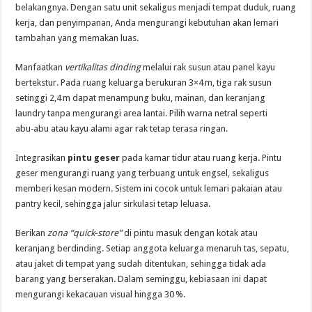
belakangnya. Dengan satu unit sekaligus menjadi tempat duduk, ruang
kerja, dan penyimpanan, Anda mengurangi kebutuhan akan lemari
tambahan yang memakan luas.
Manfaatkan
vertikalitas dinding
melalui rak susun atau panel kayu
bertekstur. Pada ruang keluarga berukuran 3×4 m, tiga rak susun
setinggi 2,4 m dapat menampung buku, mainan, dan keranjang
laundry tanpa mengurangi area lantai. Pilih warna netral seperti
abu‑abu atau kayu alami agar rak tetap terasa ringan.
Integrasikan
pintu geser
pada kamar tidur atau ruang kerja. Pintu
geser mengurangi ruang yang terbuang untuk engsel, sekaligus
memberi kesan modern. Sistem ini cocok untuk lemari pakaian atau
pantry kecil, sehingga jalur sirkulasi tetap leluasa.
Berikan
zona “quick‑store”
di pintu masuk dengan kotak atau
keranjang berdinding. Setiap anggota keluarga menaruh tas, sepatu,
atau jaket di tempat yang sudah ditentukan, sehingga tidak ada
barang yang berserakan. Dalam seminggu, kebiasaan ini dapat
mengurangi kekacauan visual hingga 30 %.