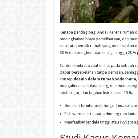
Kenapa penting bagi Anda? Karena rumah de
meningkatkan biaya pemeliharaan, dan menur
rata-rata pemilik rumah yang menerapkan d
30 % dan penghematan energi hingga 20 % p
Contoh konkret dapat dilihat pada sebuah ru
dapur bersebelahan tanpa pemisah, sehing
konsep
desain dalam rumah sederhana
,
mengalirkan ventilasi silang, dan memasang 
lebih segar, dan tagihan listrik turun 15 %.
Gunakan furnitur multifungsi (mis. sofa 
Pilih warna netral pada dinding dan lantai
Manfaatkan jendela tinggi atau skylight 
Studi Kasus Kema