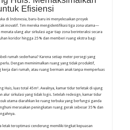
ntuk Efisiensi
a di Indonesia, baru-baru ini menyelesaikan proyek
ak inovatif. Tim mereka mengidentifikasi tiga zona utama—
menata ulang alur sirkulasi agar tiap zona berinteraksi secara
uhan koridor hingga 25 % dan memberi ruang ekstra bagi
mbeli rumah sederhana? Karena setiap meter persegi yang
 perlu. Dengan meminimalkan ruang yang tidak produktif,
 kerja dari rumah, atau ruang bermain anak tanpa memperluas
 Huis, luas total 45 m². Awalnya, kamar tidur terletak di ujung
lur sirkulasi yang tidak logis. Setelah redesign, kamar tidur
asuk utama diarahkan ke ruang terbuka yang berfungsi ganda
penghuni merasakan peningkatan ruang gerak sebesar 35 % dan
engahnya.
letak teroptimasi cenderung memiliki tingkat kepuasan