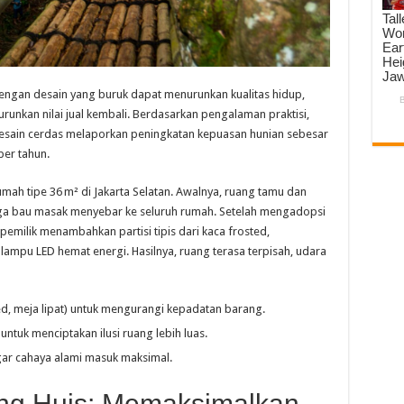
ngan desain yang buruk dapat menurunkan kualitas hidup,
unkan nilai jual kembali. Berdasarkan pengalaman praktisi,
esain cerdas melaporkan peningkatan kepuasan hunian sebesar
er tahun.
mah tipe 36 m² di Jakarta Selatan. Awalnya, ruang tamu dan
ga bau masak menyebar ke seluruh rumah. Setelah mengadopsi
 pemilik menambahkan partisi tipis dari kaca frosted,
lampu LED hemat energi. Hasilnya, ruang terasa terpisah, udara
bed, meja lipat) untuk mengurangi kepadatan barang.
 untuk menciptakan ilusi ruang lebih luas.
agar cahaya alami masuk maksimal.
ng Huis: Memaksimalkan