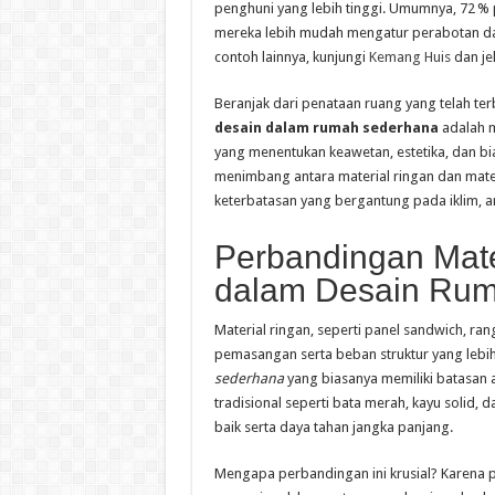
penghuni yang lebih tinggi. Umumnya, 72 %
mereka lebih mudah mengatur perabotan dan 
contoh lainnya, kunjungi
Kemang Huis
dan je
Beranjak dari penataan ruang yang telah ter
desain dalam rumah sederhana
adalah m
yang menentukan keawetan, estetika, dan bi
menimbang antara material ringan dan mater
keterbatasan yang bergantung pada iklim, a
Perbandingan Mater
dalam Desain Ru
Material ringan, seperti panel sandwich, r
pemasangan serta beban struktur yang lebih
sederhana
yang biasanya memiliki batasan a
tradisional seperti bata merah, kayu solid,
baik serta daya tahan jangka panjang.
Mengapa perbandingan ini krusial? Karena 