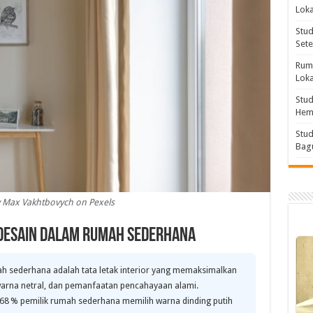
Loka
Stu
Sete
Rum
Loka
Stud
Hema
Stud
Bagu
 Max Vakhtbovych on Pexels
f Desain dalam Rumah Sederhana
 sederhana adalah tata letak interior yang memaksimalkan
warna netral, dan pemanfaatan pencahayaan alami.
68 % pemilik rumah sederhana memilih warna dinding putih