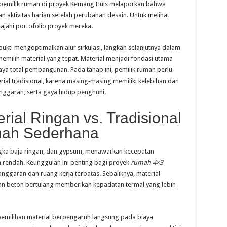
 pemilik rumah di proyek Kemang Huis melaporkan bahwa
aktivitas harian setelah perubahan desain. Untuk melihat
lajahi portofolio proyek mereka.
bukti mengoptimalkan alur sirkulasi, langkah selanjutnya dalam
emilih material yang tepat. Material menjadi fondasi utama
aya total pembangunan. Pada tahap ini, pemilik rumah perlu
ial tradisional, karena masing‑masing memiliki kelebihan dan
nggaran, serta gaya hidup penghuni.
ial Ringan vs. Tradisional
mah Sederhana
angka baja ringan, dan gypsum, menawarkan kecepatan
 rendah. Keunggulan ini penting bagi proyek
rumah 4×3
nggaran dan ruang kerja terbatas. Sebaliknya, material
 dan beton bertulang memberikan kepadatan termal yang lebih
pemilihan material berpengaruh langsung pada biaya