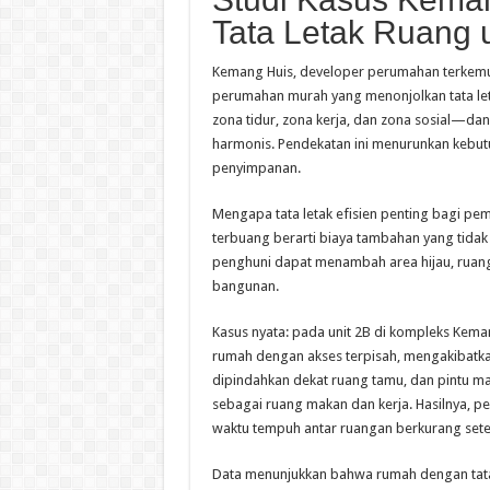
Tata Letak Ruang u
Kemang Huis, developer perumahan terkemuk
perumahan murah yang menonjolkan tata let
zona tidur, zona kerja, dan zona sosial—dan 
harmonis. Pendekatan ini menurunkan kebut
penyimpanan.
Mengapa tata letak efisien penting bagi pe
terbuang berarti biaya tambahan yang tidak
penghuni dapat menambah area hijau, ruang
bangunan.
Kasus nyata: pada unit 2B di kompleks Kemang
rumah dengan akses terpisah, mengakibatkan a
dipindahkan dekat ruang tamu, dan pintu m
sebagai ruang makan dan kerja. Hasilnya, 
waktu tempuh antar ruangan berkurang set
Data menunjukkan bahwa rumah dengan tata 