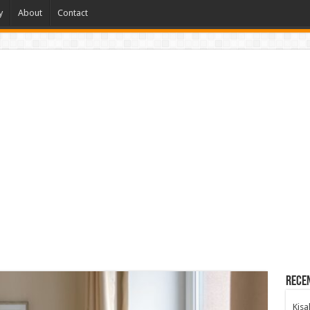
y
About
Contact
Rece
Kisa