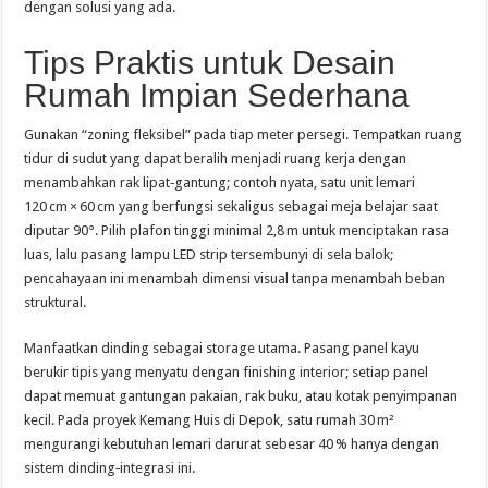
dengan solusi yang ada.
Tips Praktis untuk Desain
Rumah Impian Sederhana
Gunakan “zoning fleksibel” pada tiap meter persegi. Tempatkan ruang
tidur di sudut yang dapat beralih menjadi ruang kerja dengan
menambahkan rak lipat‑gantung; contoh nyata, satu unit lemari
120 cm × 60 cm yang berfungsi sekaligus sebagai meja belajar saat
diputar 90°. Pilih plafon tinggi minimal 2,8 m untuk menciptakan rasa
luas, lalu pasang lampu LED strip tersembunyi di sela balok;
pencahayaan ini menambah dimensi visual tanpa menambah beban
struktural.
Manfaatkan dinding sebagai storage utama. Pasang panel kayu
berukir tipis yang menyatu dengan finishing interior; setiap panel
dapat memuat gantungan pakaian, rak buku, atau kotak penyimpanan
kecil. Pada proyek Kemang Huis di Depok, satu rumah 30 m²
mengurangi kebutuhan lemari darurat sebesar 40 % hanya dengan
sistem dinding‑integrasi ini.