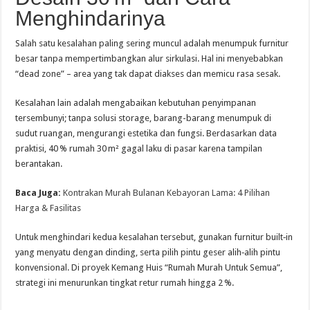
Menghindarinya
Salah satu kesalahan paling sering muncul adalah menumpuk furnitur
besar tanpa mempertimbangkan alur sirkulasi. Hal ini menyebabkan
“dead zone” – area yang tak dapat diakses dan memicu rasa sesak.
Kesalahan lain adalah mengabaikan kebutuhan penyimpanan
tersembunyi; tanpa solusi storage, barang-barang menumpuk di
sudut ruangan, mengurangi estetika dan fungsi. Berdasarkan data
praktisi, 40 % rumah 30 m² gagal laku di pasar karena tampilan
berantakan.
Baca Juga:
Kontrakan Murah Bulanan Kebayoran Lama: 4 Pilihan
Harga & Fasilitas
Untuk menghindari kedua kesalahan tersebut, gunakan furnitur built‑in
yang menyatu dengan dinding, serta pilih pintu geser alih‑alih pintu
konvensional. Di proyek Kemang Huis “Rumah Murah Untuk Semua”,
strategi ini menurunkan tingkat retur rumah hingga 2 %.