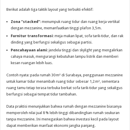
Berikut adalah tiga taktik layout yang terbukti efektif:
Zona “stacked”
: menumpuk ruang tidur dan ruang kerja vertikal
dengan mezzanine, memanfaatkan tinggi plafon 3,5 m.
Furnitur transformasi
: meja makan lipat, sofa tarik‑tidur, dan rak
dinding yang berfungsi sekaligus sebagai partisi.
Pencahayaan alami
: jendela tinggi dan skylight yang mengalirkan
cahaya masuk, mengurangi kebutuhan lampu listrik dan memberi
kesan ruangan lebih luas.
Contoh nyata: pada rumah 30 m² di Surabaya, penggunaan mezzanine
untuk kamar tidur menambah ruang tidur sebesar 1,2 m², sementara
ruang tamu tetap terasa terbuka berkat sofa tarik‑tidur yang sekaligus
berfungsi sebagai tempat tidur tambahan.
Data praktisi menunjukkan bahwa rumah dengan mezzanine biasanya
memperoleh nilai jual 8 % lebih tinggi dibandingkan rumah seukuran
tanpa mezzanine. Ini menegaskan bahwa investasi kecil pada layout
dapat memberikan manfaat ekonomi jangka panjang.