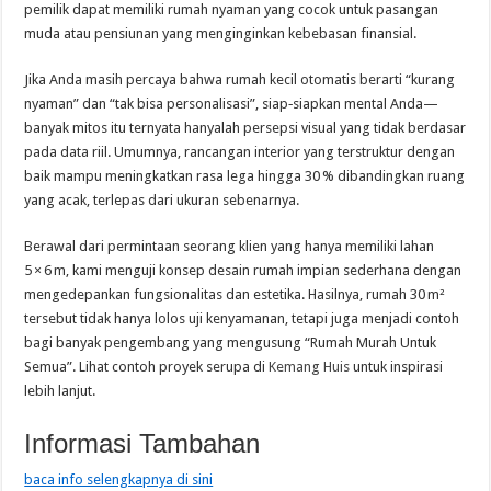
pemilik dapat memiliki rumah nyaman yang cocok untuk pasangan
muda atau pensiunan yang menginginkan kebebasan finansial.
Jika Anda masih percaya bahwa rumah kecil otomatis berarti “kurang
nyaman” dan “tak bisa personalisasi”, siap‑siapkan mental Anda—
banyak mitos itu ternyata hanyalah persepsi visual yang tidak berdasar
pada data riil. Umumnya, rancangan interior yang terstruktur dengan
baik mampu meningkatkan rasa lega hingga 30 % dibandingkan ruang
yang acak, terlepas dari ukuran sebenarnya.
Berawal dari permintaan seorang klien yang hanya memiliki lahan
5 × 6 m, kami menguji konsep desain rumah impian sederhana dengan
mengedepankan fungsionalitas dan estetika. Hasilnya, rumah 30 m²
tersebut tidak hanya lolos uji kenyamanan, tetapi juga menjadi contoh
bagi banyak pengembang yang mengusung “Rumah Murah Untuk
Semua”. Lihat contoh proyek serupa di
Kemang Huis
untuk inspirasi
lebih lanjut.
Informasi Tambahan
baca info selengkapnya di sini