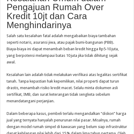
Pengajuan Rumah Over
Kredit 10jt dan Cara
Menghindarinya
Salah satu kesalahan fatal adalah mengabaikan biaya tambahan
seperti notaris, asuransi jiwa, atau pajak bumi‑bangunan (PBB).
Biaya‑biaya ini dapat menambah beban kredit hingga Rp5‑10 juta,
yang berpotensi melampaui batas 10 juta jika tidak dihitung sejak
awal.
Kesalahan lain adalah tidak melakukan verifikasi atas legalitas sertifikat
tanah. Tanpa kepastian hak kepemilikan, nilai properti dapat turun
drastis, menambah risiko kredit macet. Selalu minta dokumen asli
sertifikat, IMB, dan surat keterangan tidak sengketa sebelum
menandatangani perjanjian.
Dalam beberapa kasus, pembeli terlalu mengandalkan “diskon” harga
jual yang ternyata hanyalah penurunan nilai pasar. Misalnya, rumah
dengan model rumah simpel di kawasan yang belum siap infrastruktur
dapat kehilangan nilai lebih dari 15 % dalam lima tahun pertama. Oleh