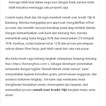
leverage lebih kuat dalam negosiasi dengan bank, karena Anda
tidak terpaksa menunggu satu properti saja.
Contoh nyata: Budi dan Siti ingin membeli rumah over kredit 10jt di
Bandung. Mereka mengajukan pre‑approval, mengaktifkan offset
account, dan memilih renovasi bertahap pada atap terlebih dahulu.
Dengan memanfaatkan cash‑back dari Kemang Huis, mereka
menambah uang muka hingga 30 % dan menurunkan LTV menjadi
70 %. Hasilnya, cicilan bulanan turun 12 % dan proses persetujuan
selesai dalam 9 hari kerja, jauh lebih cepat dari rata‑rata pasar.
Jika Anda masih ragu tentang langkah selanjutnya, kunjungi Kemang
Huis (
https://kemanghuis.com/
). Sebagai developer perumahan
terkemuka dengan tagline “Rumah Murah Untuk Semua”, kami
menyediakan layanan konsultasi gratis, perencanaan anggaran, dan
asistensi dokumen lengkap. Tim kami siap membantu Anda
menghindari kesalahan umum, menerapkan tips lanjutan, dan
memastikan proses
rumah over kredit 10jt
berjalan mulus serta
aman.