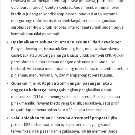
renovasi besar menjadi beberapa fase (misalnya, perbaikan atap
dulu, baru interior). Contoh konkret: Anda membeli rumah over
kredit 10jt dengan kondisi atap bocor. Renovasi atap pertama
mengurangi risiko kerusakan lebih lanjut; setelah itu, gunakan
surplus cash‑flow untuk renovasi interior saat rumah sudah terjual
kembali atau nilai pasar naik.
Optimalkan “Cash‑Back” atau “Discount” dari developer.
Banyak developer, termasuk Kemang Huis, menawarkan skema
cash‑back atau potongan harga khusus untuk pembeli KPR. Ajukan
permohonan ini bersamaan dengan dokumen KPR Anda. Jika
berhasil, Anda bisa menambah uang muka tanpa menambah beban
pinjaman, menurunkan LTV, dan mempercepat persetujuan.
Gunakan “Joint Application” dengan pasangan atau
anggota keluarga.
Menggabungkan penghasilan dapat
menurunkan DTI dan meningkatkan limit kredit. Pastikan semua
pihak memiliki riwayat kredit yang bersih; sebaliknya, satu profil
negatif dapat menurunkan skor KPR secara keseluruhan.
Selalu siapkan “Plan B” berupa alternatif properti.
Jika
proses KPR terhambat, miliki opsi properti lain yang sudah
terverifikasi nilai pasar dan legalitasnya. Hal ini memberi Anda