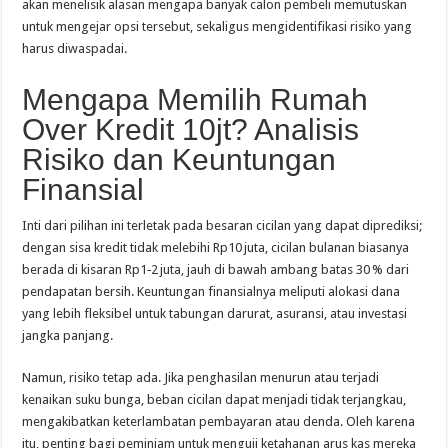
akan menelisik alasan mengapa banyak calon pembeli memutuskan
untuk mengejar opsi tersebut, sekaligus mengidentifikasi risiko yang
harus diwaspadai.
Mengapa Memilih Rumah
Over Kredit 10jt? Analisis
Risiko dan Keuntungan
Finansial
Inti dari pilihan ini terletak pada besaran cicilan yang dapat diprediksi;
dengan sisa kredit tidak melebihi Rp10 juta, cicilan bulanan biasanya
berada di kisaran Rp1‑2 juta, jauh di bawah ambang batas 30 % dari
pendapatan bersih. Keuntungan finansialnya meliputi alokasi dana
yang lebih fleksibel untuk tabungan darurat, asuransi, atau investasi
jangka panjang.
Namun, risiko tetap ada. Jika penghasilan menurun atau terjadi
kenaikan suku bunga, beban cicilan dapat menjadi tidak terjangkau,
mengakibatkan keterlambatan pembayaran atau denda. Oleh karena
itu, penting bagi peminjam untuk menguji ketahanan arus kas mereka