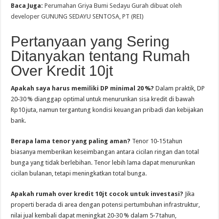
Baca Juga:
Perumahan Griya Bumi Sedayu Gurah dibuat oleh
developer GUNUNG SEDAYU SENTOSA, PT (REI)
Pertanyaan yang Sering
Ditanyakan tentang Rumah
Over Kredit 10jt
Apakah saya harus memiliki DP minimal 20 %?
Dalam praktik, DP
20‑30 % dianggap optimal untuk menurunkan sisa kredit di bawah
Rp10 juta, namun tergantung kondisi keuangan pribadi dan kebijakan
bank.
Berapa lama tenor yang paling aman?
Tenor 10‑15 tahun
biasanya memberikan keseimbangan antara cicilan ringan dan total
bunga yang tidak berlebihan. Tenor lebih lama dapat menurunkan
cicilan bulanan, tetapi meningkatkan total bunga.
Apakah rumah over kredit 10jt cocok untuk investasi?
Jika
properti berada di area dengan potensi pertumbuhan infrastruktur,
nilai jual kembali dapat meningkat 20‑30 % dalam 5‑7 tahun,