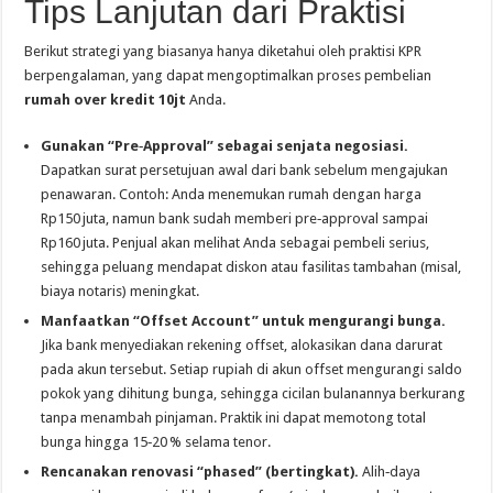
Tips Lanjutan dari Praktisi
Berikut strategi yang biasanya hanya diketahui oleh praktisi KPR
berpengalaman, yang dapat mengoptimalkan proses pembelian
rumah over kredit 10jt
Anda.
Gunakan “Pre‑Approval” sebagai senjata negosiasi.
Dapatkan surat persetujuan awal dari bank sebelum mengajukan
penawaran. Contoh: Anda menemukan rumah dengan harga
Rp150 juta, namun bank sudah memberi pre‑approval sampai
Rp160 juta. Penjual akan melihat Anda sebagai pembeli serius,
sehingga peluang mendapat diskon atau fasilitas tambahan (misal,
biaya notaris) meningkat.
Manfaatkan “Offset Account” untuk mengurangi bunga.
Jika bank menyediakan rekening offset, alokasikan dana darurat
pada akun tersebut. Setiap rupiah di akun offset mengurangi saldo
pokok yang dihitung bunga, sehingga cicilan bulanannya berkurang
tanpa menambah pinjaman. Praktik ini dapat memotong total
bunga hingga 15‑20 % selama tenor.
Rencanakan renovasi “phased” (bertingkat).
Alih‑daya