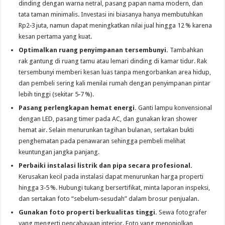
dinding dengan warna netral, pasang papan nama modern, dan
tata taman minimalis. Investasi ini biasanya hanya membutuhkan
Rp2‑3 juta, namun dapat meningkatkan nilai jual hingga 12 % karena
kesan pertama yang kuat.
Optimalkan ruang penyimpanan tersembunyi.
Tambahkan
rak gantung di ruang tamu atau lemari dinding di kamar tidur. Rak
tersembunyi memberi kesan luas tanpa mengorbankan area hidup,
dan pembeli sering kali menilai rumah dengan penyimpanan pintar
lebih tinggi (sekitar 5‑7 %).
Pasang perlengkapan hemat energi.
Ganti lampu konvensional
dengan LED, pasang timer pada AC, dan gunakan kran shower
hemat air. Selain menurunkan tagihan bulanan, sertakan bukti
penghematan pada penawaran sehingga pembeli melihat
keuntungan jangka panjang.
Perbaiki instalasi listrik dan pipa secara profesional.
Kerusakan kecil pada instalasi dapat menurunkan harga properti
hingga 3‑5 %. Hubungi tukang bersertifikat, minta laporan inspeksi,
dan sertakan foto “sebelum‑sesudah” dalam brosur penjualan.
Gunakan foto properti berkualitas tinggi.
Sewa fotografer
yang mengerti pencahayaan interior. Foto yang menonjolkan