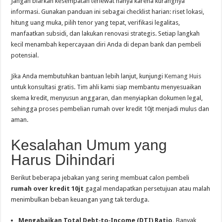
Jangan biarkan kesempatan terlewat hanya karena kurangnya
informasi. Gunakan panduan ini sebagai checklist harian: riset lokasi,
hitung uang muka, pilih tenor yang tepat, verifikasi legalitas,
manfaatkan subsidi, dan lakukan renovasi strategis. Setiap langkah
kecil menambah kepercayaan diri Anda di depan bank dan pembeli
potensial.
Jika Anda membutuhkan bantuan lebih lanjut, kunjungi
Kemang Huis
untuk konsultasi gratis. Tim ahli kami siap membantu menyesuaikan
skema kredit, menyusun anggaran, dan menyiapkan dokumen legal,
sehingga proses pembelian rumah over kredit 10jt menjadi mulus dan
aman.
Kesalahan Umum yang
Harus Dihindari
Berikut beberapa jebakan yang sering membuat calon pembeli
rumah over kredit 10jt
gagal mendapatkan persetujuan atau malah
menimbulkan beban keuangan yang tak terduga.
Mengabaikan Total Debt‑to‑Income (DTI) Ratio.
Banyak