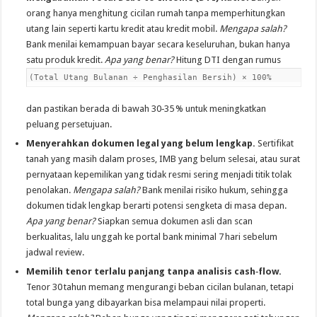
orang hanya menghitung cicilan rumah tanpa memperhitungkan
utang lain seperti kartu kredit atau kredit mobil.
Mengapa salah?
Bank menilai kemampuan bayar secara keseluruhan, bukan hanya
satu produk kredit.
Apa yang benar?
Hitung DTI dengan rumus
(Total Utang Bulanan ÷ Penghasilan Bersih) × 100%
dan pastikan berada di bawah 30‑35 % untuk meningkatkan
peluang persetujuan.
Menyerahkan dokumen legal yang belum lengkap.
Sertifikat
tanah yang masih dalam proses, IMB yang belum selesai, atau surat
pernyataan kepemilikan yang tidak resmi sering menjadi titik tolak
penolakan.
Mengapa salah?
Bank menilai risiko hukum, sehingga
dokumen tidak lengkap berarti potensi sengketa di masa depan.
Apa yang benar?
Siapkan semua dokumen asli dan scan
berkualitas, lalu unggah ke portal bank minimal 7 hari sebelum
jadwal review.
Memilih tenor terlalu panjang tanpa analisis cash‑flow.
Tenor 30 tahun memang mengurangi beban cicilan bulanan, tetapi
total bunga yang dibayarkan bisa melampaui nilai properti.