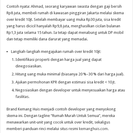
Contoh nyata: Ahmad, seorang karyawan swasta dengan gaji bersih
Rp8 juta, membeli rumah di kawasan pinggiran Jakarta melalui skema
over kredit 10jt. Setelah membayar uang muka Rp30 juta, sisa kredit
yang harus dicicil hanyalah Rp9,8 juta, menghasilkan cicilan bulanan
Rp1,3 juta selama 15 tahun. Ia tetap dapat menabung untuk DP mobil
dan tetap memiliki dana darurat yang memadai.
Langkah-langkah mengajukan rumah over kredit 10jt:
Identifikasi properti dengan harga jual yang dapat
dinegosiasikan.
Hitung uang muka minimal (biasanya 20 %–30 % dari harga jual).
Ajukan permohonan KPR dengan estimasi sisa kredit < 10 jt.
Negosiasikan dengan developer untuk menyesuaikan harga atau
fasilitas.
Brand Kemang Huis menjadi contoh developer yang menyokong
skema ini. Dengan tagline “Rumah Murah Untuk Semua”, mereka
menawarkan unit‑unit yang cocok untuk over kredit, sekaligus
memberi panduan rinci melalui situs resmi
kemanghuis.com
.