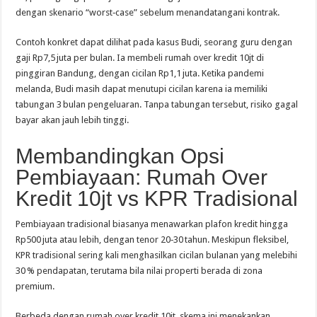
dengan skenario “worst‑case” sebelum menandatangani kontrak.
Contoh konkret dapat dilihat pada kasus Budi, seorang guru dengan
gaji Rp7,5 juta per bulan. Ia membeli rumah over kredit 10jt di
pinggiran Bandung, dengan cicilan Rp1,1 juta. Ketika pandemi
melanda, Budi masih dapat menutupi cicilan karena ia memiliki
tabungan 3 bulan pengeluaran. Tanpa tabungan tersebut, risiko gagal
bayar akan jauh lebih tinggi.
Membandingkan Opsi
Pembiayaan: Rumah Over
Kredit 10jt vs KPR Tradisional
Pembiayaan tradisional biasanya menawarkan plafon kredit hingga
Rp500 juta atau lebih, dengan tenor 20‑30 tahun. Meskipun fleksibel,
KPR tradisional sering kali menghasilkan cicilan bulanan yang melebihi
30 % pendapatan, terutama bila nilai properti berada di zona
premium.
Berbeda dengan rumah over kredit 10jt, skema ini menekankan