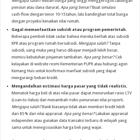
Mengapa salah?
Beban bunga yang tinggi menggerogoti tabungan
pensiun atau dana darurat.
Apa yang benar?
Buat simulasi
cash‑flow dengan tenor 10‑15 tahun, lalu bandingkan total bunga
dengan proyeksi kenaikan nilai rumah.
Gagal memanfaatkan subsidi atau program pemerintah.
Beberapa pembeli tidak sadar bahwa mereka berhak atas subsidi
KPR atau program rumah bersubsidi.
Mengapa salah?
Tanpa
subsidi, uang muka yang harus dibayar menjadi lebih besar,
memicu kebutuhan pinjaman tambahan.
Apa yang benar?
Cek
kelayakan di website resmi Kementerian PUPR atau hubungi agen
Kemang Huis untuk konfirmasi manfaat subsidi yang dapat
mengurangi beban kredit.
Mengandalkan estimasi harga pasar yang tidak realistis.
Mematok harga beli di atas nilai pasar dapat menurunkan rasio LTV
(Loan‑to‑Value) dan menambah risiko penurunan nilai properti.
Mengapa salah?
Bank biasanya tidak akan memberi kredit lebih
dari 85 % dari nilai appraisal.
Apa yang benar?
Lakukan appraisal
independen atau gunakan data transaksi terbaru di wilayah yang
sama untuk menegosiasikan harga beli yang wajar.