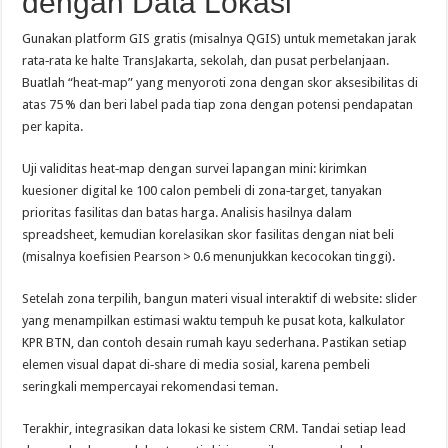
dengan Data Lokasi
Gunakan platform GIS gratis (misalnya QGIS) untuk memetakan jarak
rata‑rata ke halte TransJakarta, sekolah, dan pusat perbelanjaan.
Buatlah “heat‑map” yang menyoroti zona dengan skor aksesibilitas di
atas 75 % dan beri label pada tiap zona dengan potensi pendapatan
per kapita.
Uji validitas heat‑map dengan survei lapangan mini: kirimkan
kuesioner digital ke 100 calon pembeli di zona‑target, tanyakan
prioritas fasilitas dan batas harga. Analisis hasilnya dalam
spreadsheet, kemudian korelasikan skor fasilitas dengan niat beli
(misalnya koefisien Pearson > 0.6 menunjukkan kecocokan tinggi).
Setelah zona terpilih, bangun materi visual interaktif di website: slider
yang menampilkan estimasi waktu tempuh ke pusat kota, kalkulator
KPR BTN, dan contoh desain rumah kayu sederhana. Pastikan setiap
elemen visual dapat di‑share di media sosial, karena pembeli
seringkali mempercayai rekomendasi teman.
Terakhir, integrasikan data lokasi ke sistem CRM. Tandai setiap lead